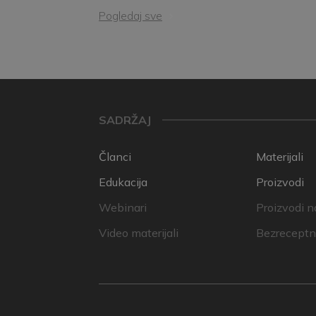
Pogledaj sve
SADRŽAJ
Članci
Materijali
Edukacija
Proizvodi
Webinari
Proizvodi n
Video materijali
Bezreceptni