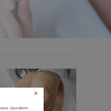
×
skustva. Uporabom