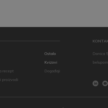
KONTA
Ostalo
Danica 5
Kvizovi
belupoi
a recept
Događaji
 proizvodi