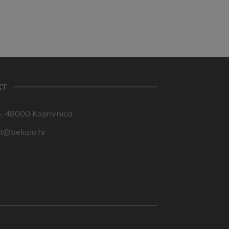
KT
, 48000 Koprivnica
nt@belupo.hr