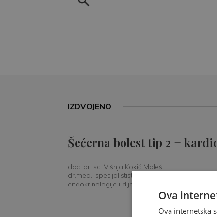
IZDVOJENO
Šećerna bolest tip 2 = kardi
doc. dr. sc. Višnja Kokić Maleš,
dr.med., specijalististica
endokrinologije i dijabetologije
Ova internet
Ova internetska s