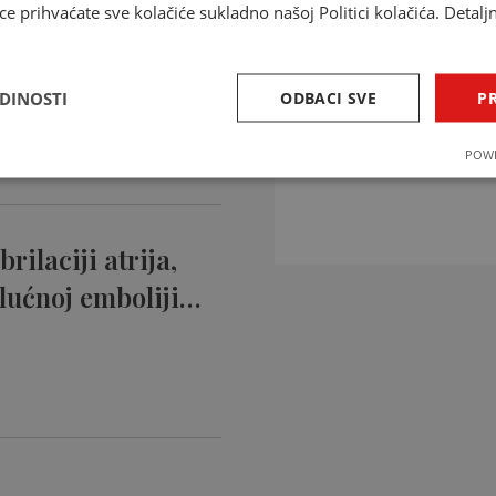
ce prihvaćate sve kolačiće sukladno našoj Politici kolačića. Detalj
ntikoagulansi
ciji…
EDINOSTI
ODBACI SVE
PR
INTERAKCIJE 
POWE
Provjerite interakcije li
rilaciji atrija,
lućnoj emboliji…