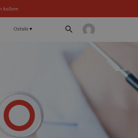
om kožom
Ostalo