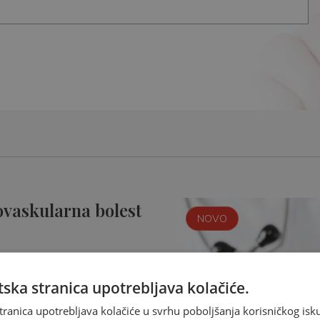
ovaskularna bolest
NOVO
ska stranica upotrebljava kolačiće.
tranica upotrebljava kolačiće u svrhu poboljšanja korisničkog i