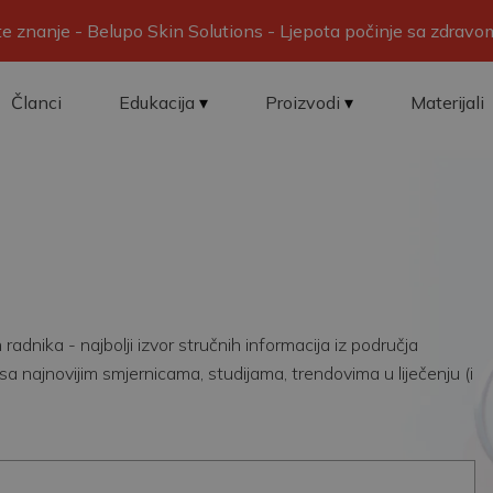
ite znanje - Belupo Skin Solutions - Ljepota počinje sa zdrav
Članci
Edukacija
Proizvodi
Materijali
adnika - najbolji izvor stručnih informacija iz područja
sa najnovijim smjernicama, studijama, trendovima u liječenju (i