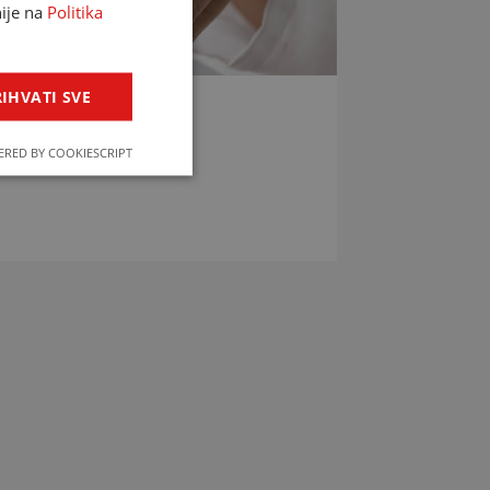
nije na
Politika
IHVATI SVE
LIJEKOVA
RED BY COOKIESCRIPT
jekova u svega par klikova!