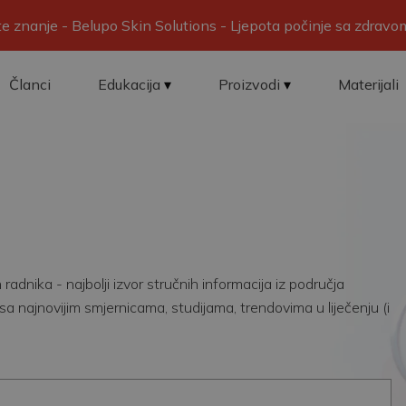
ite znanje - Belupo Skin Solutions - Ljepota počinje sa zdrav
Članci
Edukacija
Proizvodi
Materijali
adnika - najbolji izvor stručnih informacija iz područja
sa najnovijim smjernicama, studijama, trendovima u liječenju (i