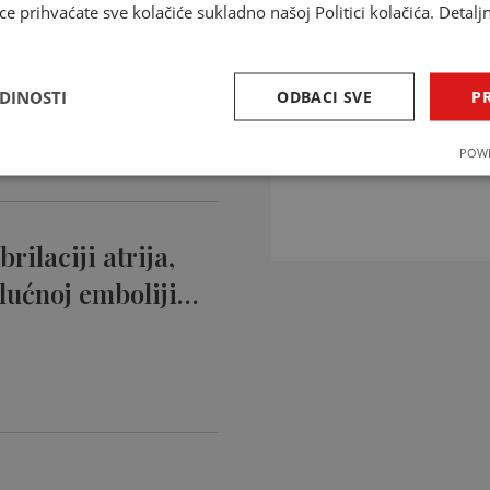
ce prihvaćate sve kolačiće sukladno našoj Politici kolačića. Detalj
ntikoagulansi
ciji…
EDINOSTI
ODBACI SVE
PR
INTERAKCIJE 
POWE
Provjerite interakcije li
rilaciji atrija,
lućnoj emboliji…