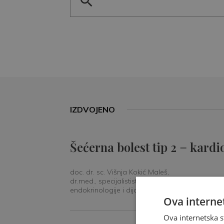
IZDVOJENO
Šećerna bolest tip 2 = kardi
doc. dr. sc. Višnja Kokić Maleš,
dr.med., specijalististica
endokrinologije i dijabetologije
Ova internet
Ova internetska s