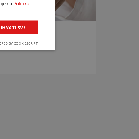
nije na
Politika
IHVATI SVE
LIJEKOVA
RED BY COOKIESCRIPT
jekova u svega par klikova!