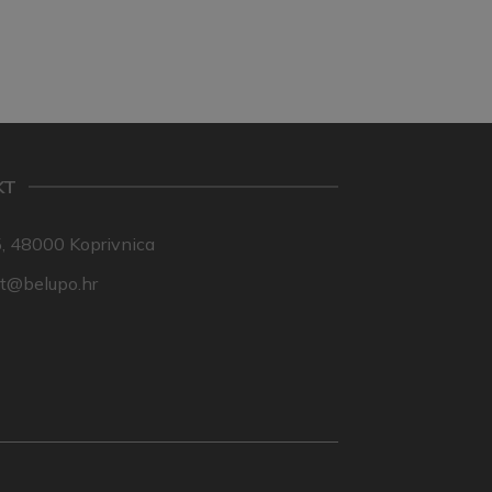
KT
, 48000 Koprivnica
nt@belupo.hr