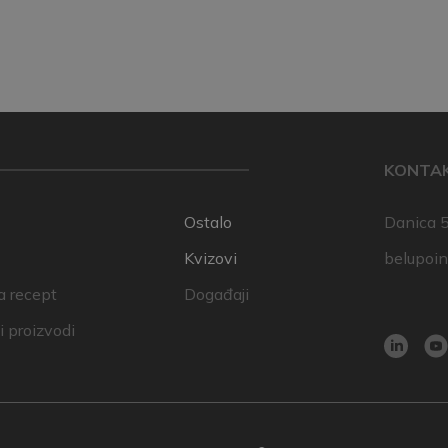
KONTA
Ostalo
Danica 5
Kvizovi
belupoi
a recept
Događaji
 proizvodi