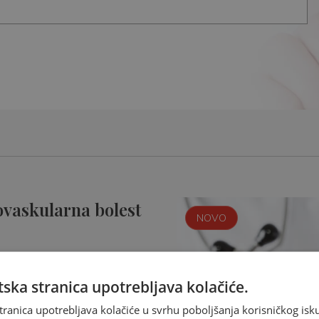
ovaskularna bolest
NOVO
ska stranica upotrebljava kolačiće.
tranica upotrebljava kolačiće u svrhu poboljšanja korisničkog i