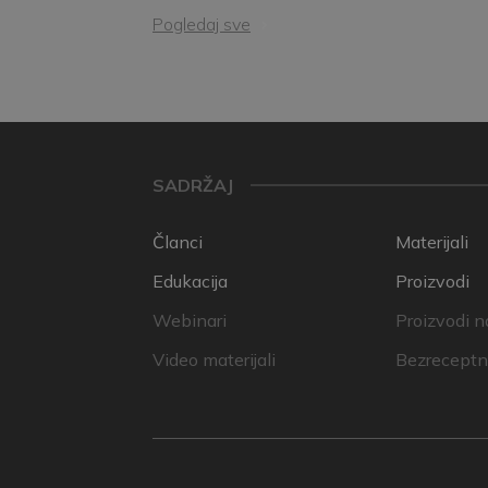
Pogledaj sve
SADRŽAJ
Članci
Materijali
Edukacija
Proizvodi
Webinari
Proizvodi n
Video materijali
Bezreceptni