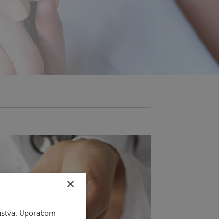
×
skustva. Uporabom