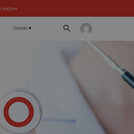
om kožom
Ostalo