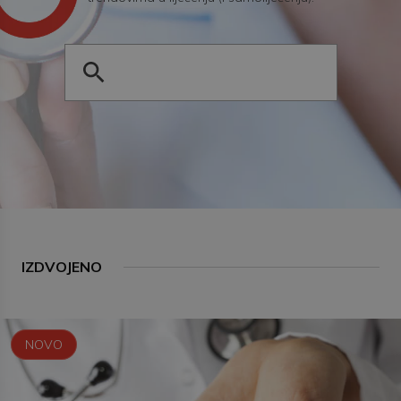
IZDVOJENO
NOVO