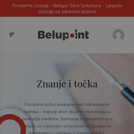
Provjerite znanje - Belupo Skin Solutions - Ljepota
počinje sa zdravom kožom
Znanje i točka
Polazišna točka edukacije svih zdravstvenih
radnika - najbolji izvor stručnih informacija iz
područja medicine, farmacije i nutricionizma u
skladu sa najnovijim smjernicama, studijama,
trendovima u liječenju (i samoliječenju).