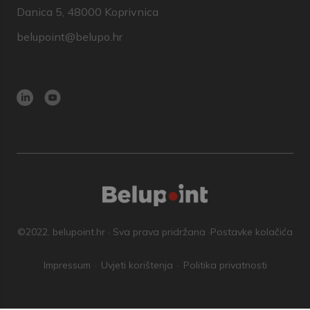
Danica 5, 48000 Koprivnica
belupoint@belupo.hr
©2022. belupoint.hr · Sva prava pridržana ·
Postavke kolačića
Impressum
Uvjeti korištenja
Politika privatnosti