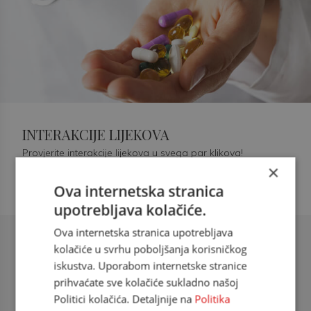
INTERAKCIJE LIJEKOVA
Provjerite interakcije lijekova u svega par klikova!
×
Ova internetska stranica
upotrebljava kolačiće.
Ova internetska stranica upotrebljava
Šećerna bolest tip 2 = kardiovaskularna
kolačiće u svrhu poboljšanja korisničkog
bolest
iskustva. Uporabom internetske stranice
prihvaćate sve kolačiće sukladno našoj
doc. dr. sc. Višnja Kokić Maleš,
Politici kolačića. Detaljnije na
Politika
dr.med., specijalististica