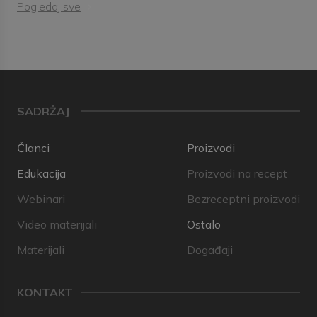
Pogledaj sve
SADRŽAJ
Članci
Proizvodi
Edukacija
Proizvodi na recept
Webinari
Bezreceptni proizvodi
Video materijali
Ostalo
Materijali
Događaji
KONTAKT