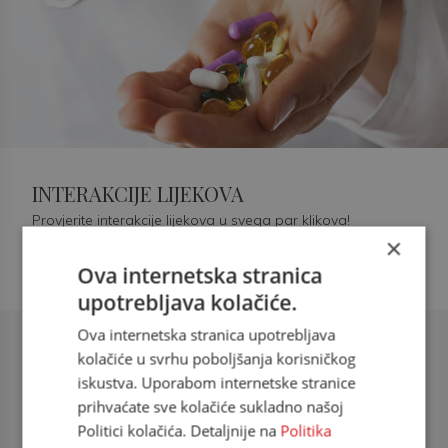
INTERAKCIJE LIJEKOVA
Provjerite interakcije lijekova u svega par klikova!
×
Ova internetska stranica
upotrebljava kolačiće.
Ova internetska stranica upotrebljava
Šećerna bolest tip 2 = kardiovaskularna
kolačiće u svrhu poboljšanja korisničkog
bolest
iskustva. Uporabom internetske stranice
prihvaćate sve kolačiće sukladno našoj
doc. dr. sc. Višnja Kokić Maleš,
Politici kolačića. Detaljnije na
Politika
dr.med., specijalististica