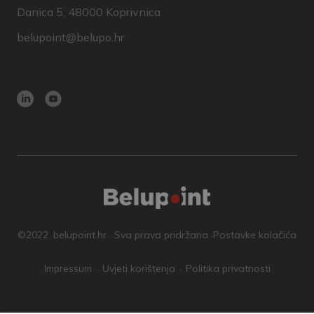
Danica 5, 48000 Koprivnica
belupoint@belupo.hr
©2022. belupoint.hr · Sva prava pridržana ·
Postavke kolačića
Impressum
Uvjeti korištenja
Politika privatnosti