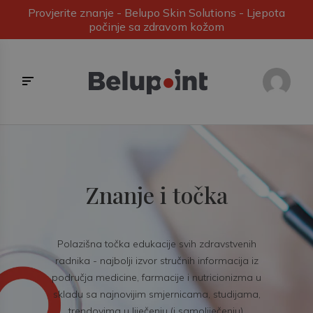
Provjerite znanje - Belupo Skin Solutions - Ljepota
počinje sa zdravom kožom
Znanje i točka
Polazišna točka edukacije svih zdravstvenih
radnika - najbolji izvor stručnih informacija iz
područja medicine, farmacije i nutricionizma u
skladu sa najnovijim smjernicama, studijama,
trendovima u liječenju (i samoliječenju).