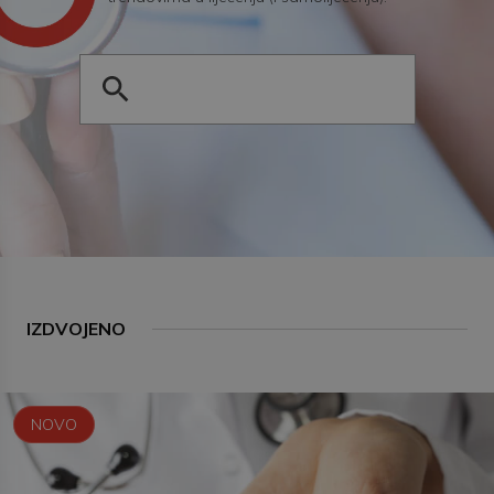
IZDVOJENO
NOVO