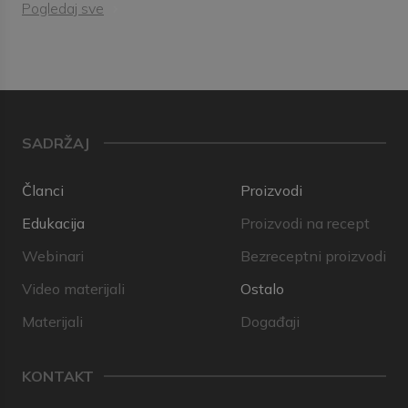
Pogledaj sve
SADRŽAJ
Članci
Proizvodi
Edukacija
Proizvodi na recept
Webinari
Bezreceptni proizvodi
Video materijali
Ostalo
Materijali
Događaji
KONTAKT