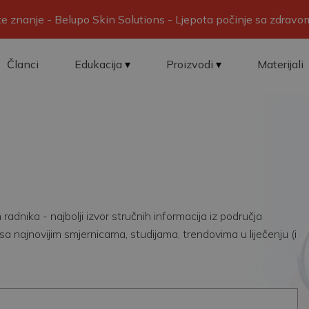
ite znanje - Belupo Skin Solutions - Ljepota počinje sa zdrav
Članci
Edukacija
Proizvodi
Materijali
adnika - najbolji izvor stručnih informacija iz područja
sa najnovijim smjernicama, studijama, trendovima u liječenju (i