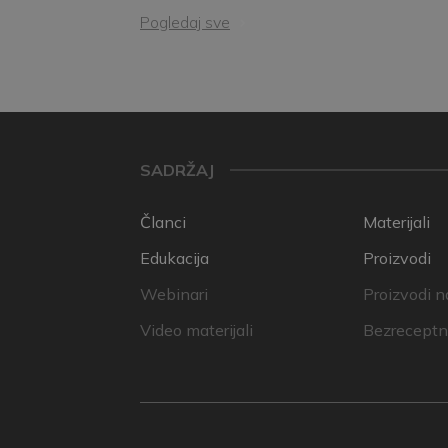
Pogledaj sve
SADRŽAJ
Članci
Materijali
Edukacija
Proizvodi
Webinari
Proizvodi n
Video materijali
Bezreceptni