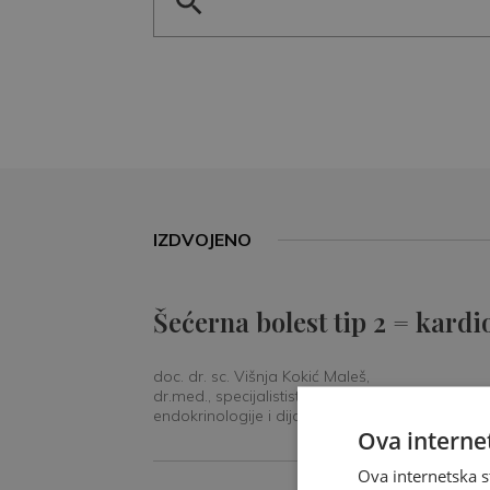
IZDVOJENO
Šećerna bolest tip 2 = kardi
doc. dr. sc. Višnja Kokić Maleš,
dr.med., specijalististica
endokrinologije i dijabetologije
Ova internet
Ova internetska s