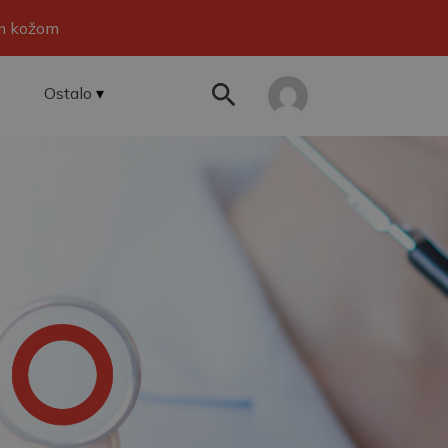
om kožom
Ostalo