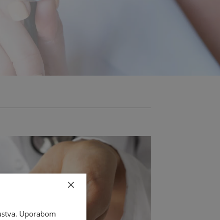
×
skustva. Uporabom