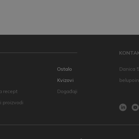
KONTA
Ostalo
Danica 5
Kvizovi
belupoi
a recept
Događaji
 proizvodi