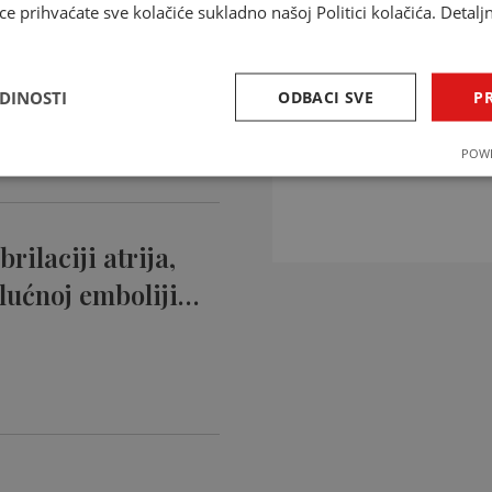
ce prihvaćate sve kolačiće sukladno našoj Politici kolačića. Detalj
ntikoagulansi
ciji…
EDINOSTI
ODBACI SVE
PR
INTERAKCIJE 
POWE
Provjerite interakcije li
rilaciji atrija,
lućnoj emboliji…