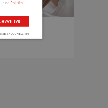
nije na
Politika
IHVATI SVE
LIJEKOVA
RED BY COOKIESCRIPT
jekova u svega par klikova!