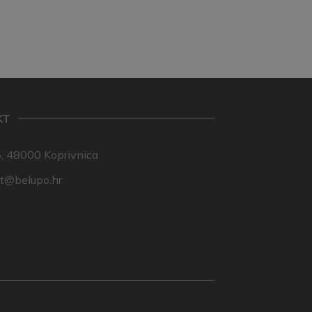
KT
, 48000 Koprivnica
nt@belupo.hr