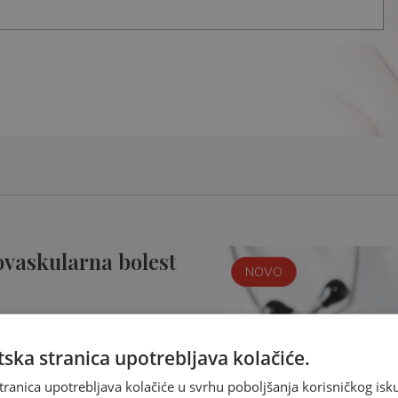
ovaskularna bolest
NOVO
ska stranica upotrebljava kolačiće.
tranica upotrebljava kolačiće u svrhu poboljšanja korisničkog i