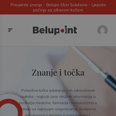
Provjerite znanje - Belupo Skin Solutions - Ljepota
počinje sa zdravom kožom
Znanje i točka
Polazišna točka edukacije svih zdravstvenih
radnika - najbolji izvor stručnih informacija iz
područja medicine, farmacije i nutricionizma u
skladu sa najnovijim smjernicama, studijama,
trendovima u liječenju (i samoliječenju).