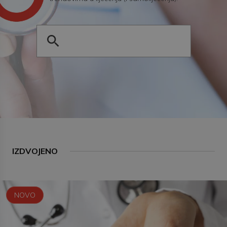
IZDVOJENO
NOVO