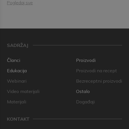
Pogledaj sve
SADRŽAJ
Članci
Proizvodi
Edukacija
Proizvodi na recept
Webinari
Bezreceptni proizvodi
Video materijali
Ostalo
Materijali
Događaji
KONTAKT