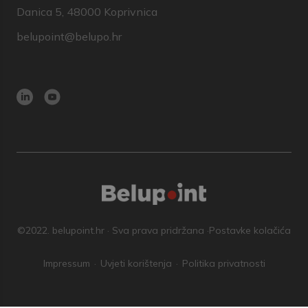
Danica 5, 48000 Koprivnica
belupoint@belupo.hr
©2022. belupoint.hr · Sva prava pridržana ·
Postavke kolačića
Impressum
Uvjeti korištenja
Politika privatnosti