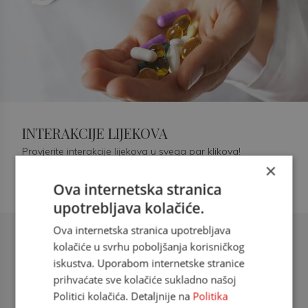
INTERAKCIJE LIJEKOVA
Provjerite interakcije lijekova u svega par klikova!
×
Ova internetska stranica
upotrebljava kolačiće.
Ova internetska stranica upotrebljava
Šećerna bolest tip 2 = kardiovaskularna
kolačiće u svrhu poboljšanja korisničkog
bolest
iskustva. Uporabom internetske stranice
prihvaćate sve kolačiće sukladno našoj
doc. dr. sc. Višnja Kokić Maleš,
Politici kolačića. Detaljnije na
Politika
dr.med., specijalististica