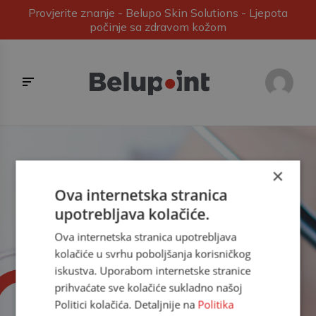
Provjerite znanje - Belupo Skin Solutions - Ljepota
počinje sa zdravom kožom
×
Znanje i točka
Ova internetska stranica
upotrebljava kolačiće.
Ova internetska stranica upotrebljava
Polazišna točka edukacije svih zdravstvenih
kolačiće u svrhu poboljšanja korisničkog
radnika - najbolji izvor stručnih informacija iz
iskustva. Uporabom internetske stranice
područja medicine, farmacije i nutricionizma u
prihvaćate sve kolačiće sukladno našoj
skladu sa najnovijim smjernicama, studijama,
Politici kolačića. Detaljnije na
Politika
trendovima u liječenju (i samoliječenju).