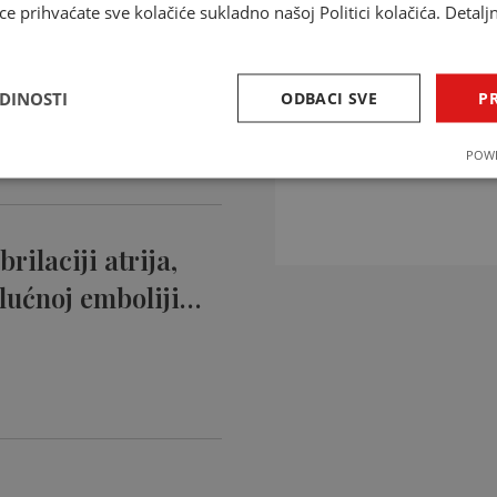
ce prihvaćate sve kolačiće sukladno našoj Politici kolačića. Detalj
ntikoagulansi
ciji…
EDINOSTI
ODBACI SVE
PR
INTERAKCIJE 
POWE
Provjerite interakcije li
rilaciji atrija,
lućnoj emboliji…