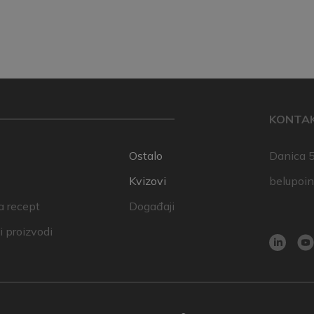
KONTA
Ostalo
Danica 5
Kvizovi
belupoi
a recept
Događaji
 proizvodi