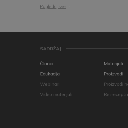
Pogledaj sve
SADRŽAJ
Članci
Materijali
Edukacija
Proizvodi
Webinari
Proizvodi n
Video materijali
Bezreceptni