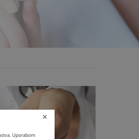
×
skustva. Uporabom