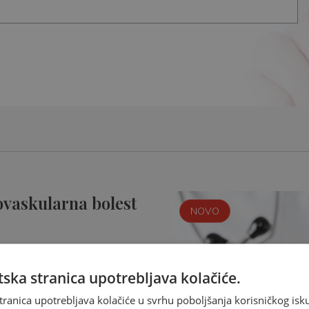
ovaskularna bolest
NOVO
ska stranica upotrebljava kolačiće.
tranica upotrebljava kolačiće u svrhu poboljšanja korisničkog i