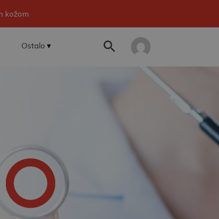
om kožom
Ostalo