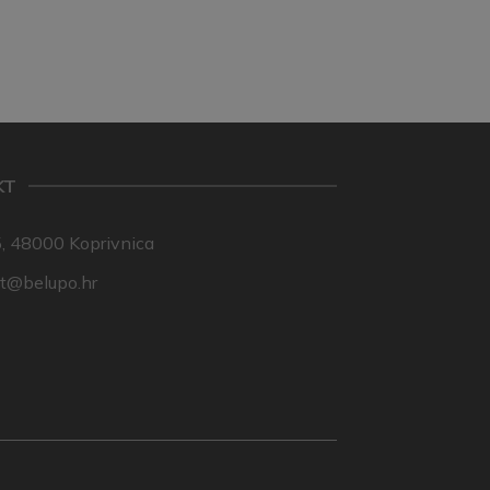
KT
, 48000 Koprivnica
nt@belupo.hr