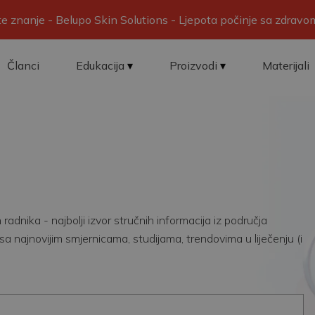
ite znanje - Belupo Skin Solutions - Ljepota počinje sa zdrav
Članci
Edukacija
Proizvodi
Materijali
adnika - najbolji izvor stručnih informacija iz područja
sa najnovijim smjernicama, studijama, trendovima u liječenju (i