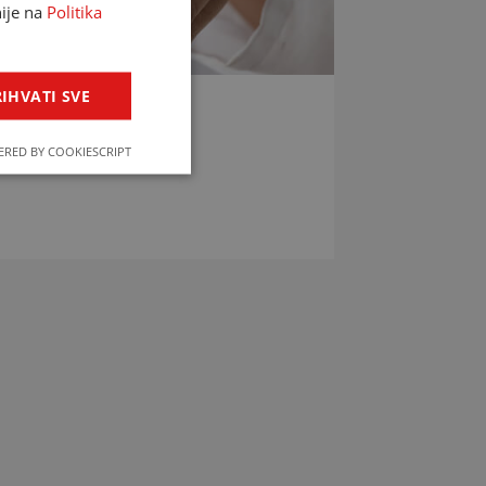
nije na
Politika
IHVATI SVE
LIJEKOVA
RED BY COOKIESCRIPT
jekova u svega par klikova!