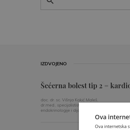
IZDVOJENO
Šećerna bolest tip 2 = kardi
doc. dr. sc. Višnja Kokić Maleš,
dr.med., specijalististica
endokrinologije i dijabetologije
Ova internet
Ova internetska s