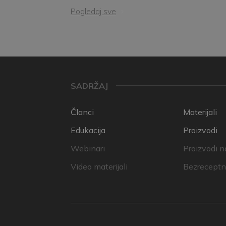
Pogledaj sve
SADRŽAJ
Članci
Materijali
Edukacija
Proizvodi
Webinari
Proizvodi n
Video materijali
Bezreceptni