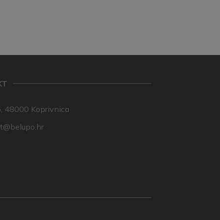
KT
, 48000 Koprivnica
nt@belupo.hr