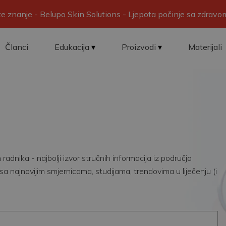
ite znanje - Belupo Skin Solutions - Ljepota počinje sa zdrav
Članci
Edukacija
Proizvodi
Materijali
adnika - najbolji izvor stručnih informacija iz područja
sa najnovijim smjernicama, studijama, trendovima u liječenju (i