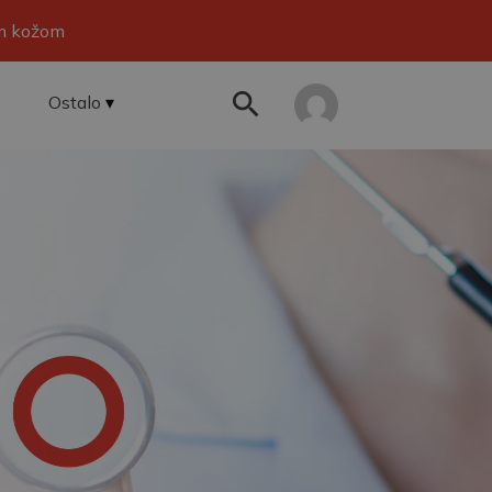
om kožom
Ostalo