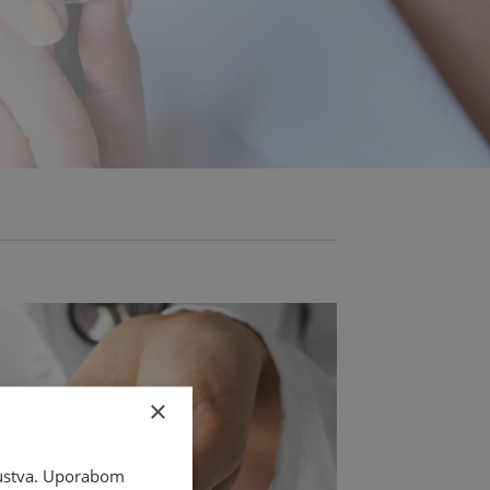
×
skustva. Uporabom