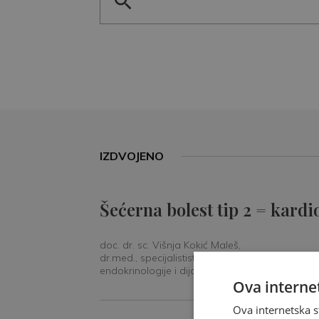
IZDVOJENO
Šećerna bolest tip 2 = kardi
doc. dr. sc. Višnja Kokić Maleš,
dr.med., specijalististica
endokrinologije i dijabetologije
Ova internet
Ova internetska s