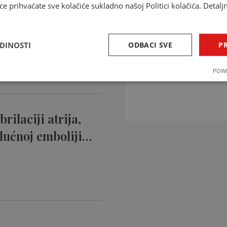
ce prihvaćate sve kolačiće sukladno našoj Politici kolačića. Detalj
ntikoagulansi
ciji…
EDINOSTI
ODBACI SVE
PR
INTERAKCIJE 
POWE
Provjerite interakcije li
rilaciji atrija,
lućnoj emboliji…