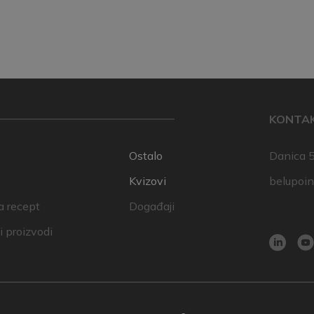
KONTA
Ostalo
Danica 5
Kvizovi
belupoi
a recept
Događaji
 proizvodi