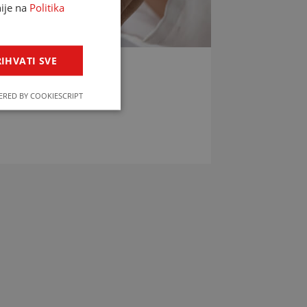
nije na
Politika
IHVATI SVE
LIJEKOVA
RED BY COOKIESCRIPT
jekova u svega par klikova!