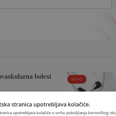
ovaskularna bolest
NOVO
ska stranica upotrebljava kolačiće.
tranica upotrebljava kolačiće u svrhu poboljšanja korisničkog i