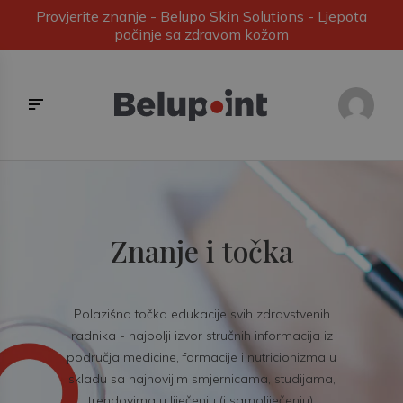
Provjerite znanje - Belupo Skin Solutions - Ljepota
počinje sa zdravom kožom
Znanje i točka
Polazišna točka edukacije svih zdravstvenih
radnika - najbolji izvor stručnih informacija iz
područja medicine, farmacije i nutricionizma u
skladu sa najnovijim smjernicama, studijama,
trendovima u liječenju (i samoliječenju).