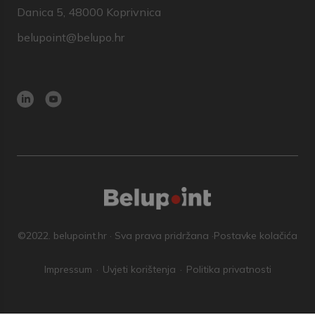
Danica 5, 48000 Koprivnica
belupoint@belupo.hr
©2022. belupoint.hr · Sva prava pridržana ·
Postavke kolačića
Impressum
Uvjeti korištenja
Politika privatnosti