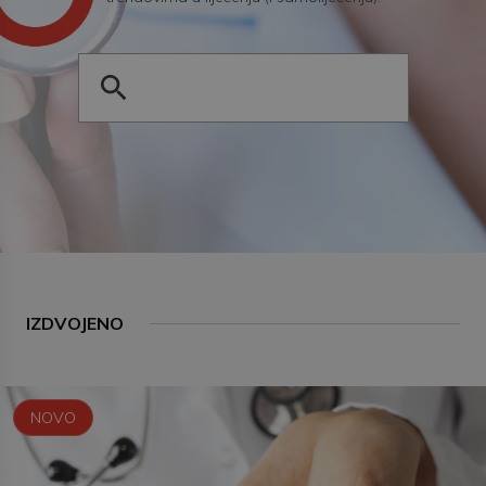
IZDVOJENO
NOVO