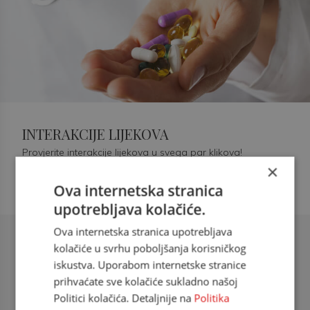
INTERAKCIJE LIJEKOVA
Provjerite interakcije lijekova u svega par klikova!
×
Ova internetska stranica
upotrebljava kolačiće.
Ova internetska stranica upotrebljava
Šećerna bolest tip 2 = kardiovaskularna
kolačiće u svrhu poboljšanja korisničkog
bolest
iskustva. Uporabom internetske stranice
prihvaćate sve kolačiće sukladno našoj
doc. dr. sc. Višnja Kokić Maleš,
Politici kolačića. Detaljnije na
Politika
dr.med., specijalististica