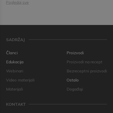
Pogledaj sve
SADRŽAJ
Članci
Proizvodi
Edukacija
Proizvodi na recept
Webinari
Bezreceptni proizvodi
Video materijali
Ostalo
Materijali
Događaji
KONTAKT