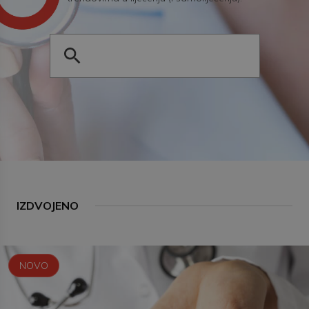
IZDVOJENO
NOVO