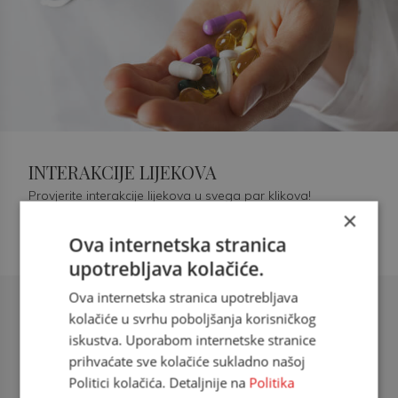
INTERAKCIJE LIJEKOVA
Provjerite interakcije lijekova u svega par klikova!
×
Ova internetska stranica
upotrebljava kolačiće.
Ova internetska stranica upotrebljava
Šećerna bolest tip 2 = kardiovaskularna
kolačiće u svrhu poboljšanja korisničkog
bolest
iskustva. Uporabom internetske stranice
prihvaćate sve kolačiće sukladno našoj
doc. dr. sc. Višnja Kokić Maleš,
Politici kolačića. Detaljnije na
Politika
dr.med., specijalististica