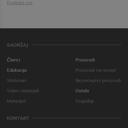
Pogledaj sve
SADRŽAJ
Članci
Proizvodi
Edukacija
Proizvodi na recept
Webinari
Bezreceptni proizvodi
Video materijali
Ostalo
Materijali
Događaji
KONTAKT