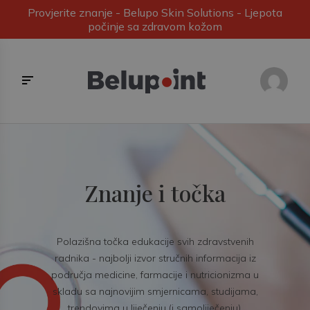
Provjerite znanje - Belupo Skin Solutions - Ljepota
počinje sa zdravom kožom
Znanje i točka
Polazišna točka edukacije svih zdravstvenih
radnika - najbolji izvor stručnih informacija iz
područja medicine, farmacije i nutricionizma u
skladu sa najnovijim smjernicama, studijama,
trendovima u liječenju (i samoliječenju).