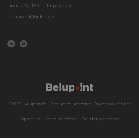
Danica 5, 48000 Koprivnica
belupoint@belupo.hr
©2022. belupoint.hr · Sva prava pridržana ·
Postavke kolačića
Impressum
Uvjeti korištenja
Politika privatnosti