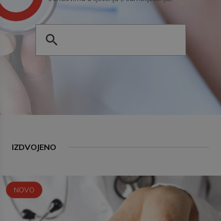
IZDVOJENO
NOVO