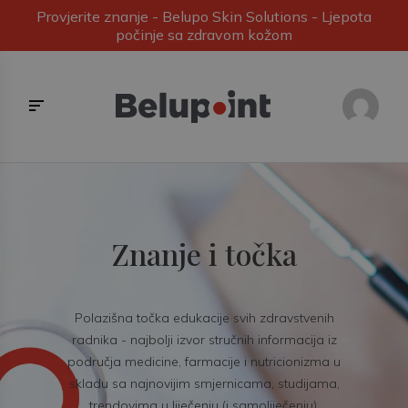
Provjerite znanje - Belupo Skin Solutions - Ljepota
počinje sa zdravom kožom
Znanje i točka
Polazišna točka edukacije svih zdravstvenih
radnika - najbolji izvor stručnih informacija iz
područja medicine, farmacije i nutricionizma u
skladu sa najnovijim smjernicama, studijama,
trendovima u liječenju (i samoliječenju).