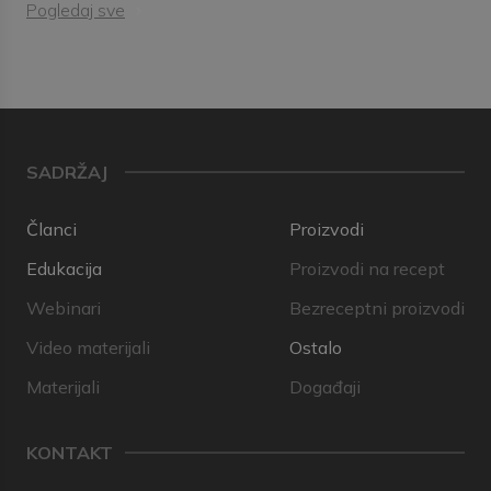
Pogledaj sve
SADRŽAJ
Članci
Proizvodi
Edukacija
Proizvodi na recept
Webinari
Bezreceptni proizvodi
Video materijali
Ostalo
Materijali
Događaji
KONTAKT