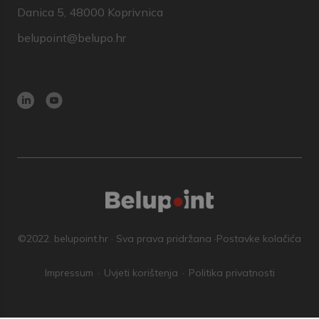
Danica 5, 48000 Koprivnica
belupoint@belupo.hr
©2022. belupoint.hr · Sva prava pridržana ·
Postavke kolačića
Impressum
Uvjeti korištenja
Politika privatnosti