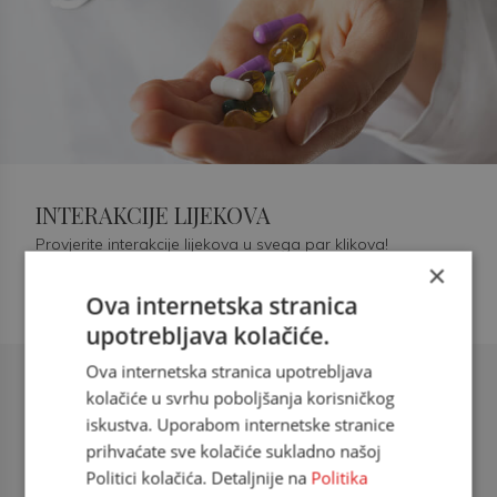
INTERAKCIJE LIJEKOVA
Provjerite interakcije lijekova u svega par klikova!
×
Ova internetska stranica
upotrebljava kolačiće.
Ova internetska stranica upotrebljava
Šećerna bolest tip 2 = kardiovaskularna
kolačiće u svrhu poboljšanja korisničkog
bolest
iskustva. Uporabom internetske stranice
prihvaćate sve kolačiće sukladno našoj
doc. dr. sc. Višnja Kokić Maleš,
Politici kolačića. Detaljnije na
Politika
dr.med., specijalististica