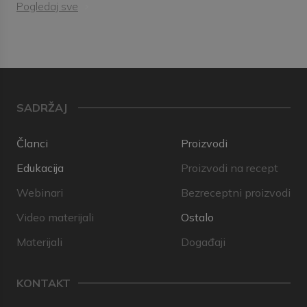
Pogledaj sve
SADRŽAJ
Članci
Proizvodi
Edukacija
Proizvodi na recept
Webinari
Bezreceptni proizvodi
Video materijali
Ostalo
Materijali
Događaji
KONTAKT