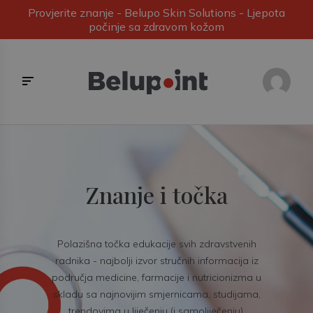
Provjerite znanje - Belupo Skin Solutions - Ljepota
počinje sa zdravom kožom
Znanje i točka
Polazišna točka edukacije svih zdravstvenih
radnika - najbolji izvor stručnih informacija iz
područja medicine, farmacije i nutricionizma u
skladu sa najnovijim smjernicama, studijama,
trendovima u liječenju (i samoliječenju).