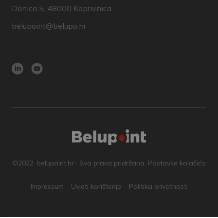
Danica 5, 48000 Koprivnica
belupoint@belupo.hr
©2022. belupoint.hr · Sva prava pridržana ·
Postavke kolačića
Impressum
Uvjeti korištenja
Politika privatnosti