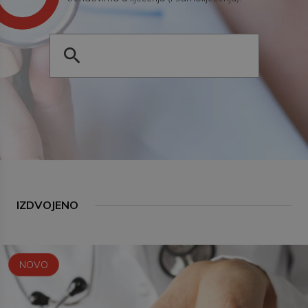
IZDVOJENO
NOVO