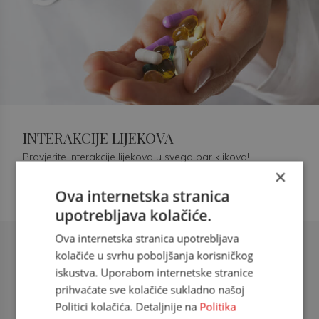
INTERAKCIJE LIJEKOVA
Provjerite interakcije lijekova u svega par klikova!
×
Ova internetska stranica
upotrebljava kolačiće.
Ova internetska stranica upotrebljava
Šećerna bolest tip 2 = kardiovaskularna
kolačiće u svrhu poboljšanja korisničkog
bolest
iskustva. Uporabom internetske stranice
prihvaćate sve kolačiće sukladno našoj
doc. dr. sc. Višnja Kokić Maleš,
Politici kolačića. Detaljnije na
Politika
dr.med., specijalististica