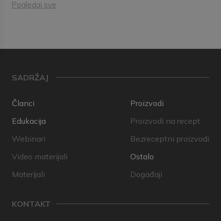
Pogledaj sve
SADRŽAJ
Članci
Proizvodi
Edukacija
Proizvodi na recept
Webinari
Bezreceptni proizvodi
Video materijali
Ostalo
Materijali
Događaji
KONTAKT