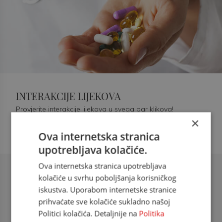
INTERAKCIJE LIJEKOVA
Provjerite interakcije lijekova u svega par klikova!
×
Ova internetska stranica
upotrebljava kolačiće.
Ova internetska stranica upotrebljava
Šećerna bolest tip 2 = kardiovaskularna
kolačiće u svrhu poboljšanja korisničkog
bolest
iskustva. Uporabom internetske stranice
prihvaćate sve kolačiće sukladno našoj
doc. dr. sc. Višnja Kokić Maleš,
Politici kolačića. Detaljnije na
Politika
dr.med., specijalististica