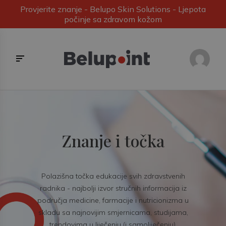
Provjerite znanje - Belupo Skin Solutions - Ljepota
počinje sa zdravom kožom
Znanje i točka
Polazišna točka edukacije svih zdravstvenih
radnika - najbolji izvor stručnih informacija iz
područja medicine, farmacije i nutricionizma u
skladu sa najnovijim smjernicama, studijama,
trendovima u liječenju (i samoliječenju).