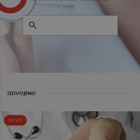
IZDVOJENO
NOVO