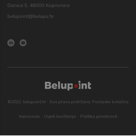
Danica 5, 48000 Koprivnica
belupoint@belupo.hr
©2022. belupoint.hr · Sva prava pridržana ·
Postavke kolačića
Impressum
Uvjeti korištenja
Politika privatnosti