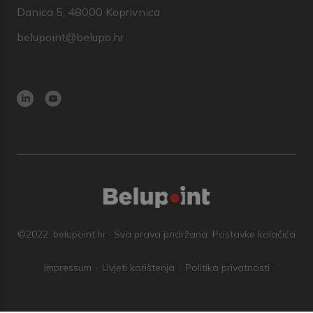
Danica 5, 48000 Koprivnica
belupoint@belupo.hr
©2022. belupoint.hr · Sva prava pridržana ·
Postavke kolačića
Impressum
Uvjeti korištenja
Politika privatnosti