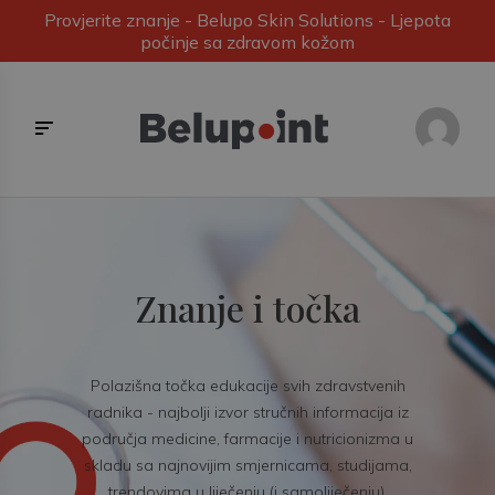
Provjerite znanje - Belupo Skin Solutions - Ljepota
počinje sa zdravom kožom
Znanje i točka
Polazišna točka edukacije svih zdravstvenih
radnika - najbolji izvor stručnih informacija iz
područja medicine, farmacije i nutricionizma u
skladu sa najnovijim smjernicama, studijama,
trendovima u liječenju (i samoliječenju).