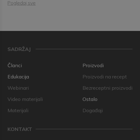
Pogledaj sve
SADRŽAJ
Članci
Proizvodi
Edukacija
Proizvodi na recept
Webinari
Bezreceptni proizvodi
Video materijali
Ostalo
Materijali
Događaji
KONTAKT