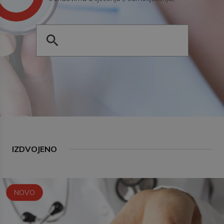
IZDVOJENO
NOVO