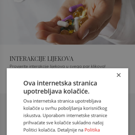
INTERAKCIJE LIJEKOVA
Provjerite interakcije lijekova u svega par klikova!
×
Ova internetska stranica
upotrebljava kolačiće.
Ova internetska stranica upotrebljava
Šećerna bolest tip 2 = kardiovaskularna
kolačiće u svrhu poboljšanja korisničkog
bolest
iskustva. Uporabom internetske stranice
prihvaćate sve kolačiće sukladno našoj
doc. dr. sc. Višnja Kokić Maleš,
Politici kolačića. Detaljnije na
Politika
dr.med., specijalististica