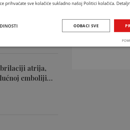
ce prihvaćate sve kolačiće sukladno našoj Politici kolačića. Detalj
ntikoagulansi
ciji…
EDINOSTI
ODBACI SVE
PR
INTERAKCIJE 
POWE
Provjerite interakcije li
rilaciji atrija,
lućnoj emboliji…