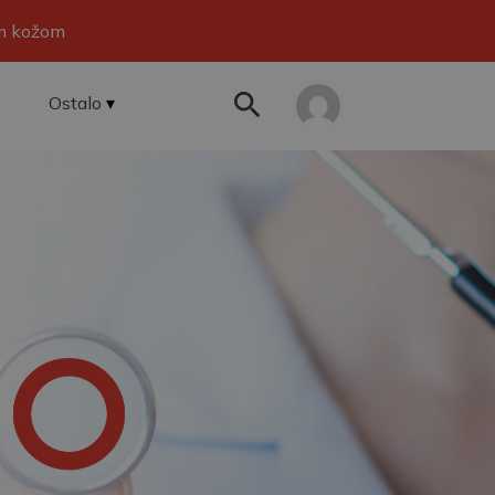
om kožom
Ostalo