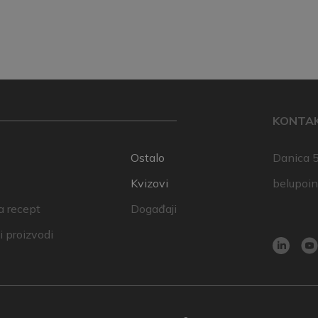
KONTA
Ostalo
Danica 5
Kvizovi
belupoi
a recept
Događaji
 proizvodi