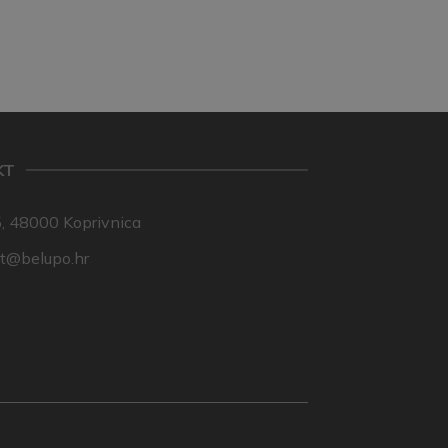
KT
, 48000 Koprivnica
nt@belupo.hr