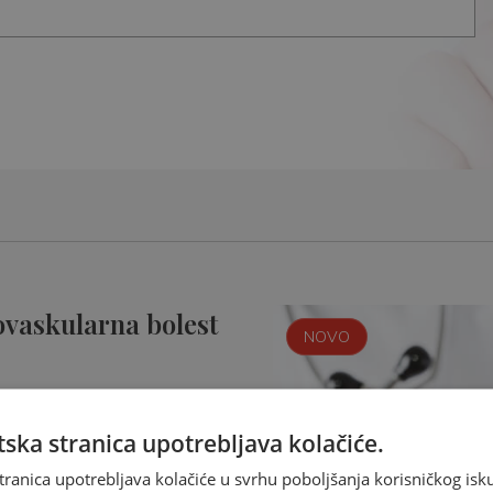
ovaskularna bolest
NOVO
ska stranica upotrebljava kolačiće.
tranica upotrebljava kolačiće u svrhu poboljšanja korisničkog i