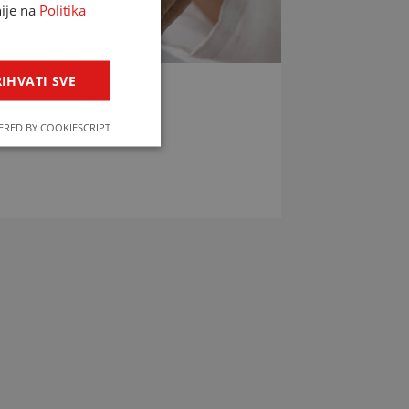
nije na
Politika
IHVATI SVE
LIJEKOVA
RED BY COOKIESCRIPT
jekova u svega par klikova!