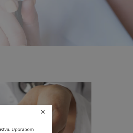
×
skustva. Uporabom