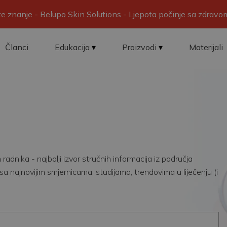
ite znanje - Belupo Skin Solutions - Ljepota počinje sa zdrav
Članci
Edukacija
Proizvodi
Materijali
adnika - najbolji izvor stručnih informacija iz područja
sa najnovijim smjernicama, studijama, trendovima u liječenju (i