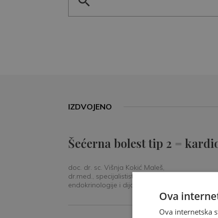
IZDVOJENO
Šećerna bolest tip 2 = kardi
doc. dr. sc. Višnja Kokić Maleš,
dr.med., specijalististica
endokrinologije i dijabetologije
Ova internet
Ova internetska s