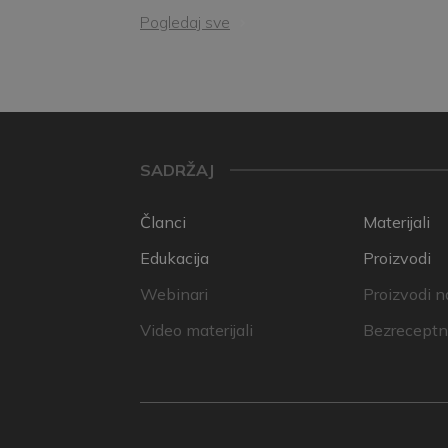
Pogledaj sve
SADRŽAJ
Članci
Materijali
Edukacija
Proizvodi
Webinari
Proizvodi n
Video materijali
Bezreceptni