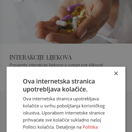
INTERAKCIJE LIJEKOVA
Provjerite interakcije lijekova u svega par klikova!
×
Ova internetska stranica
upotrebljava kolačiće.
Ova internetska stranica upotrebljava
Šećerna bolest tip 2 = kardiovaskularna
kolačiće u svrhu poboljšanja korisničkog
bolest
iskustva. Uporabom internetske stranice
prihvaćate sve kolačiće sukladno našoj
doc. dr. sc. Višnja Kokić Maleš,
Politici kolačića. Detaljnije na
Politika
dr.med., specijalististica