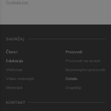
Pogledaj sve
SADRŽAJ
Članci
Proizvodi
Edukacija
Proizvodi na recept
Webinari
Bezreceptni proizvodi
Video materijali
Ostalo
Materijali
Događaji
KONTAKT