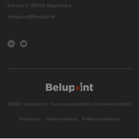
Danica 5, 48000 Koprivnica
belupoint@belupo.hr
©2022. belupoint.hr · Sva prava pridržana ·
Postavke kolačića
Impressum
Uvjeti korištenja
Politika privatnosti