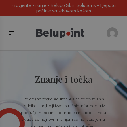
Provjerite znanje - Belupo Skin Solutions - Ljepota
počinje sa zdravom kožom
Znanje i točka
Polazišna točka edukacije svih zdravstvenih
radnika - najbolji izvor stručnih informacija iz
područja medicine, farmacije i nutricionizma u
skladu sa najnovijim smjernicama, studijama,
trendovima u liječenju (i samoliječenju).