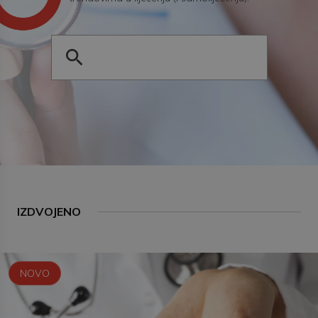
IZDVOJENO
NOVO