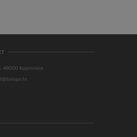
KT
, 48000 Koprivnica
nt@belupo.hr