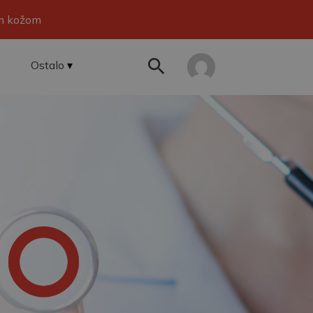
om kožom
Ostalo