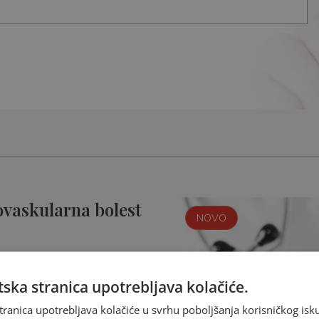
ovaskularna bolest
NOVO
ska stranica upotrebljava kolačiće.
tranica upotrebljava kolačiće u svrhu poboljšanja korisničkog i