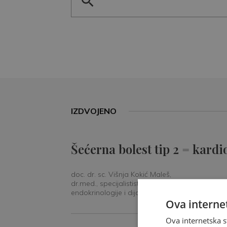
IZDVOJENO
Šećerna bolest tip 2 = kardi
doc. dr. sc. Višnja Kokić Maleš,
dr.med., specijalististica
endokrinologije i dijabetologije
Ova internet
Ova internetska s