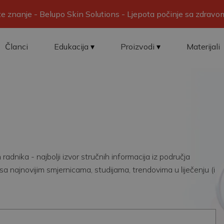
ite znanje - Belupo Skin Solutions - Ljepota počinje sa zdrav
Članci
Edukacija
Proizvodi
Materijali
adnika - najbolji izvor stručnih informacija iz područja
sa najnovijim smjernicama, studijama, trendovima u liječenju (i