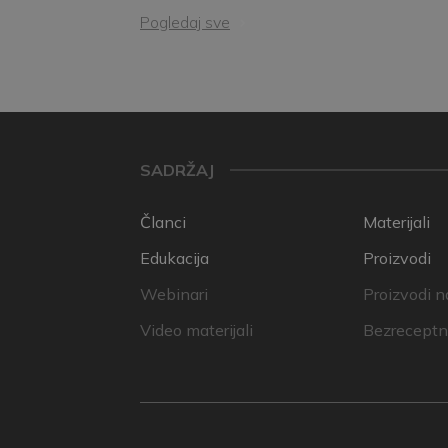
Pogledaj sve
SADRŽAJ
Članci
Materijali
Edukacija
Proizvodi
Webinari
Proizvodi n
Video materijali
Bezreceptni