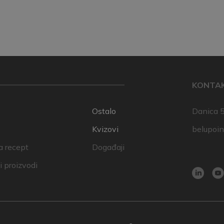
KONTA
Ostalo
Danica 5
Kvizovi
belupoi
a recept
Događaji
 proizvodi