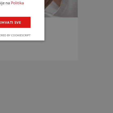
nije na
Politika
IHVATI SVE
LIJEKOVA
RED BY COOKIESCRIPT
jekova u svega par klikova!