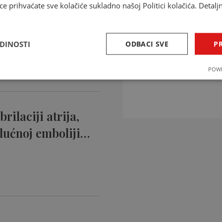
ce prihvaćate sve kolačiće sukladno našoj Politici kolačića. Detalj
ntikoagulansi
ciji…
EDINOSTI
ODBACI SVE
PR
INTERAKCIJE 
POWE
Provjerite interakcije li
rilaciji atrija,
lućnoj emboliji…