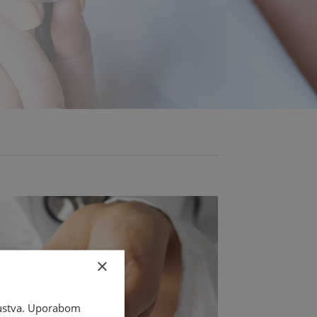
×
skustva. Uporabom