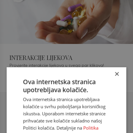
INTERAKCIJE LIJEKOVA
Provjerite interakcije lijekova u svega par klikova!
×
Ova internetska stranica
upotrebljava kolačiće.
Ova internetska stranica upotrebljava
Šećerna bolest tip 2 = kardiovaskularna
kolačiće u svrhu poboljšanja korisničkog
bolest
iskustva. Uporabom internetske stranice
prihvaćate sve kolačiće sukladno našoj
doc. dr. sc. Višnja Kokić Maleš,
Politici kolačića. Detaljnije na
Politika
dr.med., specijalististica