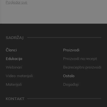
Pogledaj sve
SADRŽAJ
Članci
Proizvodi
Edukacija
Proizvodi na recept
Webinari
Bezreceptni proizvodi
Video materijali
Ostalo
Materijali
Događaji
KONTAKT