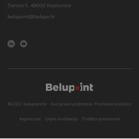
Danica 5, 48000 Koprivnica
belupoint@belupo.hr
©2022. belupoint.hr · Sva prava pridržana ·
Postavke kolačića
Impressum
Uvjeti korištenja
Politika privatnosti