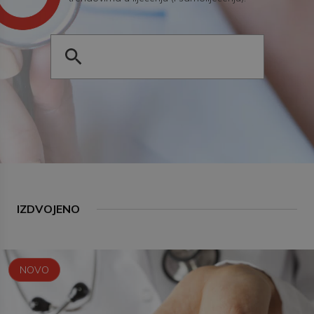
IZDVOJENO
NOVO