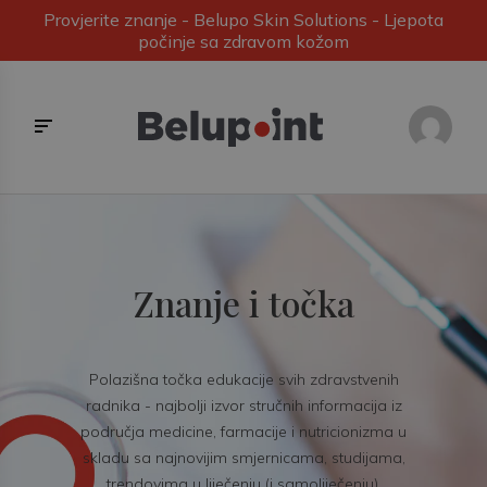
Provjerite znanje - Belupo Skin Solutions - Ljepota
počinje sa zdravom kožom
Znanje i točka
Polazišna točka edukacije svih zdravstvenih
radnika - najbolji izvor stručnih informacija iz
područja medicine, farmacije i nutricionizma u
skladu sa najnovijim smjernicama, studijama,
trendovima u liječenju (i samoliječenju).