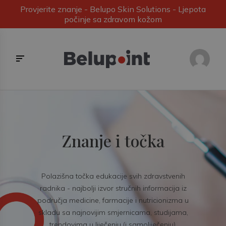
Provjerite znanje - Belupo Skin Solutions - Ljepota
počinje sa zdravom kožom
Znanje i točka
Polazišna točka edukacije svih zdravstvenih
radnika - najbolji izvor stručnih informacija iz
područja medicine, farmacije i nutricionizma u
skladu sa najnovijim smjernicama, studijama,
trendovima u liječenju (i samoliječenju).