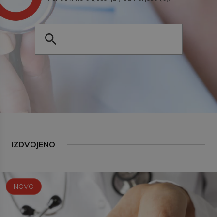
IZDVOJENO
NOVO