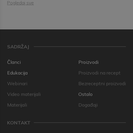
Pogledaj sve
SADRŽAJ
Članci
Proizvodi
Edukacija
Proizvodi na recept
Webinari
Bezreceptni proizvodi
Video materijali
Ostalo
Materijali
Događaji
KONTAKT