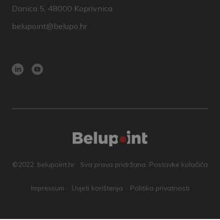
Danica 5, 48000 Koprivnica
belupoint@belupo.hr
©2022. belupoint.hr · Sva prava pridržana ·
Postavke kolačića
Impressum
Uvjeti korištenja
Politika privatnosti