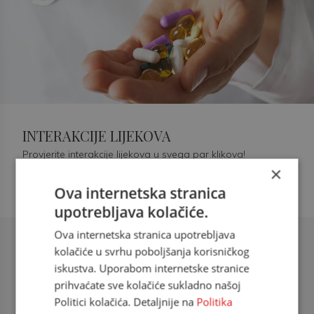
INTERAKCIJE LIJEKOVA
Provjerite interakcije lijekova u svega par klikova!
×
Ova internetska stranica
upotrebljava kolačiće.
Ova internetska stranica upotrebljava
Šećerna bolest tip 2 = kardiovaskularna
kolačiće u svrhu poboljšanja korisničkog
bolest
iskustva. Uporabom internetske stranice
prihvaćate sve kolačiće sukladno našoj
doc. dr. sc. Višnja Kokić Maleš,
Politici kolačića. Detaljnije na
Politika
dr.med., specijalististica