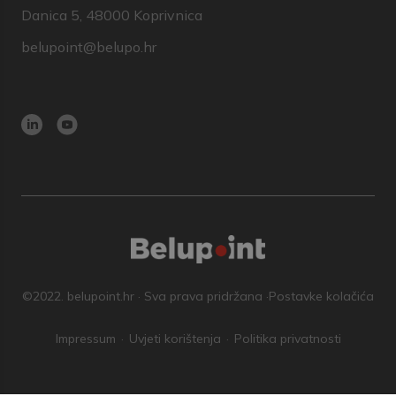
Danica 5, 48000 Koprivnica
belupoint@belupo.hr
©2022. belupoint.hr · Sva prava pridržana ·
Postavke kolačića
Impressum
Uvjeti korištenja
Politika privatnosti