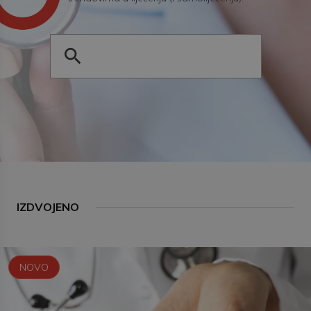
IZDVOJENO
NOVO