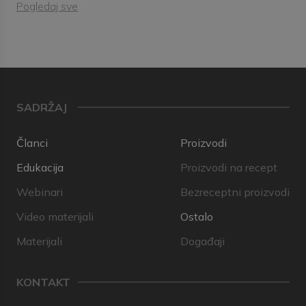
Pogledaj sve
SADRŽAJ
Članci
Proizvodi
Edukacija
Proizvodi na recept
Webinari
Bezreceptni proizvodi
Video materijali
Ostalo
Materijali
Događaji
KONTAKT