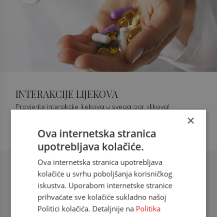
INTERAKCIJE LIJEKOVA
Provjerite interakcije lijekova u svega par klikova!
×
Ova internetska stranica
upotrebljava kolačiće.
Ova internetska stranica upotrebljava
Šećerna bolest tip 2 = kardiovaskularna
kolačiće u svrhu poboljšanja korisničkog
bolest
iskustva. Uporabom internetske stranice
prihvaćate sve kolačiće sukladno našoj
doc. dr. sc. Višnja Kokić Maleš,
Politici kolačića. Detaljnije na
Politika
dr.med., specijalististica