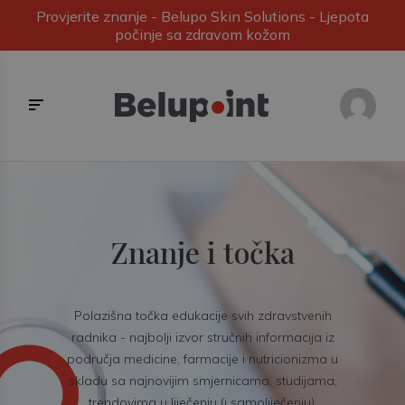
Provjerite znanje - Belupo Skin Solutions - Ljepota
počinje sa zdravom kožom
Znanje i točka
Polazišna točka edukacije svih zdravstvenih
radnika - najbolji izvor stručnih informacija iz
područja medicine, farmacije i nutricionizma u
skladu sa najnovijim smjernicama, studijama,
trendovima u liječenju (i samoliječenju).