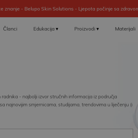
ite znanje - Belupo Skin Solutions - Ljepota počinje sa zdrav
Članci
Edukacija
Proizvodi
Materijali
adnika - najbolji izvor stručnih informacija iz područja
sa najnovijim smjernicama, studijama, trendovima u liječenju (i