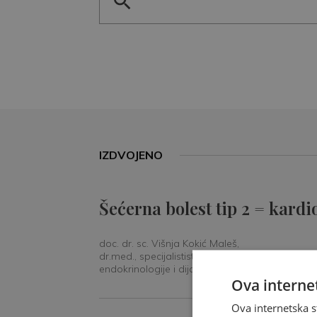
IZDVOJENO
Šećerna bolest tip 2 = kardi
doc. dr. sc. Višnja Kokić Maleš,
dr.med., specijalististica
endokrinologije i dijabetologije
Ova internet
Ova internetska s