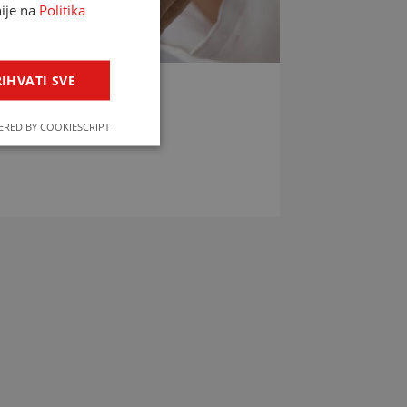
nije na
Politika
IHVATI SVE
LIJEKOVA
RED BY COOKIESCRIPT
jekova u svega par klikova!