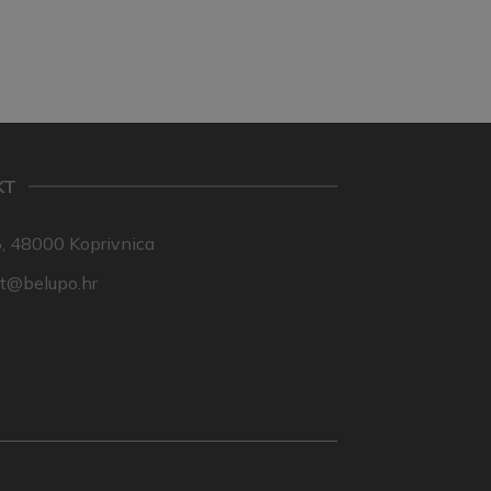
KT
, 48000 Koprivnica
nt@belupo.hr