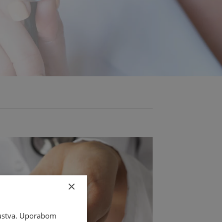
×
skustva. Uporabom