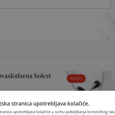
ovaskularna bolest
NOVO
ska stranica upotrebljava kolačiće.
tranica upotrebljava kolačiće u svrhu poboljšanja korisničkog i