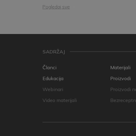
Pogledaj sve
SADRŽAJ
Članci
Materijali
Edukacija
Proizvodi
Webinari
Proizvodi n
Video materijali
Bezreceptni