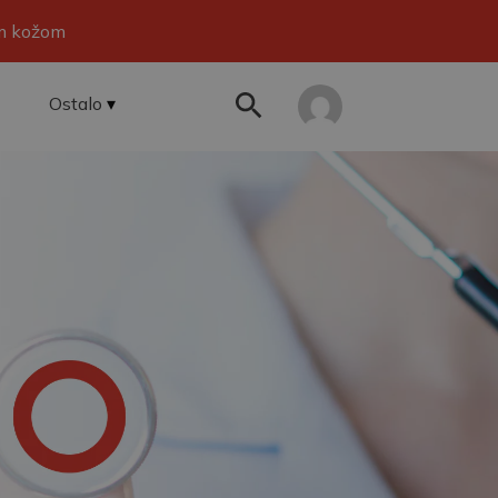
om kožom
Ostalo