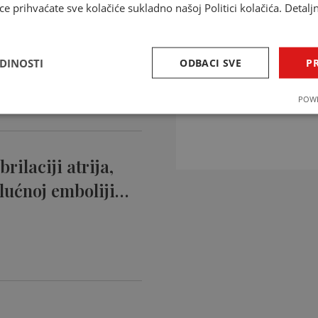
ce prihvaćate sve kolačiće sukladno našoj Politici kolačića. Detalj
ntikoagulansi
ciji…
EDINOSTI
ODBACI SVE
PR
INTERAKCIJE 
POWE
Provjerite interakcije li
rilaciji atrija,
lućnoj emboliji…