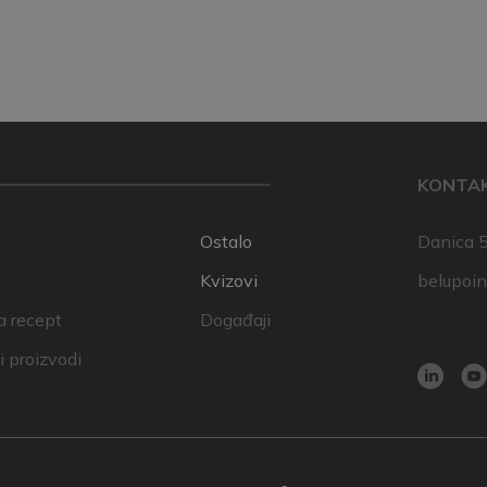
KONTA
Ostalo
Danica 5
Kvizovi
belupoi
a recept
Događaji
 proizvodi