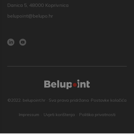
Danica 5, 48000 Koprivnica
belupoint@belupo.hr
©2022. belupoint.hr · Sva prava pridržana ·
Postavke kolačića
Impressum
Uvjeti korištenja
Politika privatnosti