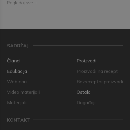
Pogledaj sve
SADRŽAJ
Članci
Proizvodi
Edukacija
Proizvodi na recept
Webinari
Bezreceptni proizvodi
Video materijali
Ostalo
Materijali
Događaji
KONTAKT