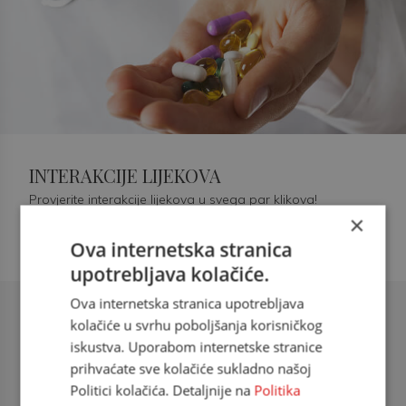
INTERAKCIJE LIJEKOVA
Provjerite interakcije lijekova u svega par klikova!
×
Ova internetska stranica
upotrebljava kolačiće.
Ova internetska stranica upotrebljava
Šećerna bolest tip 2 = kardiovaskularna
kolačiće u svrhu poboljšanja korisničkog
bolest
iskustva. Uporabom internetske stranice
prihvaćate sve kolačiće sukladno našoj
doc. dr. sc. Višnja Kokić Maleš,
Politici kolačića. Detaljnije na
Politika
dr.med., specijalististica