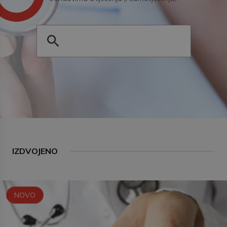
IZDVOJENO
NOVO