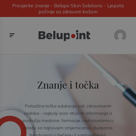
Provjerite znanje - Belupo Skin Solutions - Ljepota
počinje sa zdravom kožom
Znanje i točka
Polazišna točka edukacije svih zdravstvenih
radnika - najbolji izvor stručnih informacija iz
područja medicine, farmacije i nutricionizma u
skladu sa najnovijim smjernicama, studijama,
trendovima u liječenju (i samoliječenju).