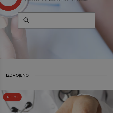
IZDVOJENO
NOVO