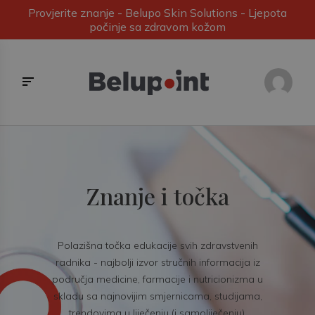
Provjerite znanje - Belupo Skin Solutions - Ljepota
počinje sa zdravom kožom
Znanje i točka
Polazišna točka edukacije svih zdravstvenih
radnika - najbolji izvor stručnih informacija iz
područja medicine, farmacije i nutricionizma u
skladu sa najnovijim smjernicama, studijama,
trendovima u liječenju (i samoliječenju).