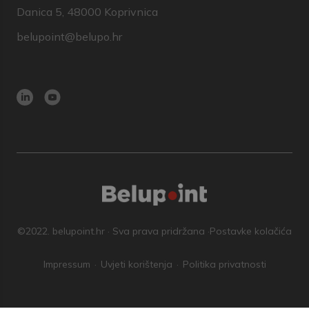
Danica 5, 48000 Koprivnica
belupoint@belupo.hr
©2022. belupoint.hr · Sva prava pridržana ·
Postavke kolačića
Impressum
Uvjeti korištenja
Politika privatnosti