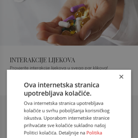
INTERAKCIJE LIJEKOVA
Provjerite interakcije lijekova u svega par klikova!
×
Ova internetska stranica
upotrebljava kolačiće.
Ova internetska stranica upotrebljava
Šećerna bolest tip 2 = kardiovaskularna
kolačiće u svrhu poboljšanja korisničkog
bolest
iskustva. Uporabom internetske stranice
prihvaćate sve kolačiće sukladno našoj
doc. dr. sc. Višnja Kokić Maleš,
Politici kolačića. Detaljnije na
Politika
dr.med., specijalististica