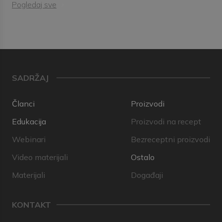
Pogledaj sve
SADRŽAJ
Članci
Proizvodi
Edukacija
Proizvodi na recept
Webinari
Bezreceptni proizvodi
Video materijali
Ostalo
Materijali
Događaji
KONTAKT