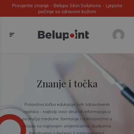
Provjerite znanje - Belupo Skin Solutions - Ljepota
počinje sa zdravom kožom
Znanje i točka
Polazišna točka edukacije svih zdravstvenih
radnika - najbolji izvor stručnih informacija iz
područja medicine, farmacije i nutricionizma u
skladu sa najnovijim smjernicama, studijama,
trendovima u liječenju (i samoliječenju).