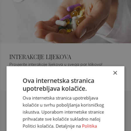
INTERAKCIJE LIJEKOVA
Provjerite interakcije lijekova u svega par klikova!
×
Ova internetska stranica
upotrebljava kolačiće.
Ova internetska stranica upotrebljava
Šećerna bolest tip 2 = kardiovaskularna
kolačiće u svrhu poboljšanja korisničkog
bolest
iskustva. Uporabom internetske stranice
prihvaćate sve kolačiće sukladno našoj
doc. dr. sc. Višnja Kokić Maleš,
Politici kolačića. Detaljnije na
Politika
dr.med., specijalististica