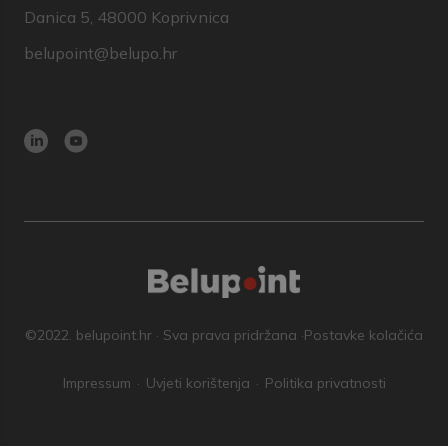
Danica 5, 48000 Koprivnica
belupoint@belupo.hr
©2022. belupoint.hr · Sva prava pridržana ·
Postavke kolačića
Impressum
Uvjeti korištenja
Politika privatnosti