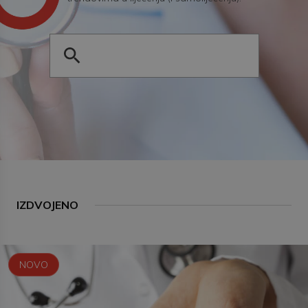
IZDVOJENO
NOVO