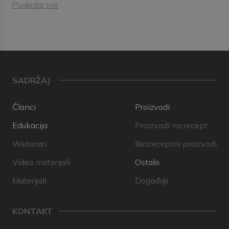
Pogledaj sve
SADRŽAJ
Članci
Proizvodi
Edukacija
Proizvodi na recept
Webinari
Bezreceptni proizvodi
Video materijali
Ostalo
Materijali
Događaji
KONTAKT