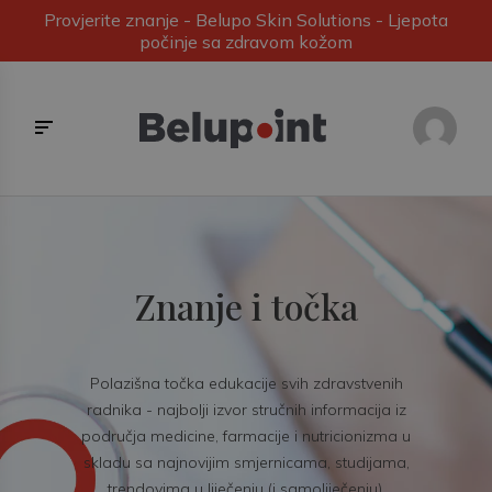
Provjerite znanje - Belupo Skin Solutions - Ljepota
počinje sa zdravom kožom
Znanje i točka
Polazišna točka edukacije svih zdravstvenih
radnika - najbolji izvor stručnih informacija iz
područja medicine, farmacije i nutricionizma u
skladu sa najnovijim smjernicama, studijama,
trendovima u liječenju (i samoliječenju).