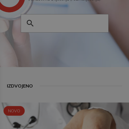
IZDVOJENO
NOVO