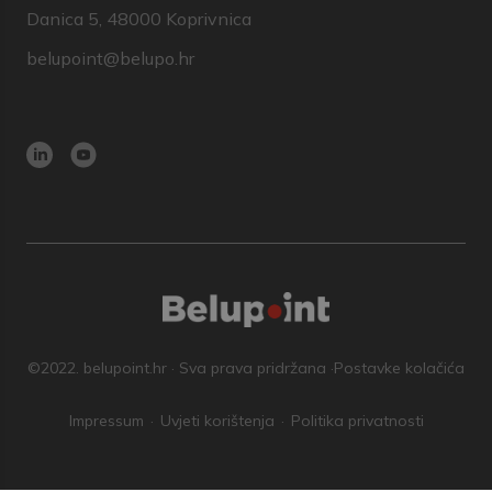
Danica 5, 48000 Koprivnica
belupoint@belupo.hr
©2022. belupoint.hr · Sva prava pridržana ·
Postavke kolačića
Impressum
Uvjeti korištenja
Politika privatnosti