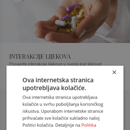
INTERAKCIJE LIJEKOVA
Provjerite interakcije lijekova u svega par klikova!
×
Ova internetska stranica
upotrebljava kolačiće.
Ova internetska stranica upotrebljava
Šećerna bolest tip 2 = kardiovaskularna
kolačiće u svrhu poboljšanja korisničkog
bolest
iskustva. Uporabom internetske stranice
prihvaćate sve kolačiće sukladno našoj
doc. dr. sc. Višnja Kokić Maleš,
Politici kolačića. Detaljnije na
Politika
dr.med., specijalististica