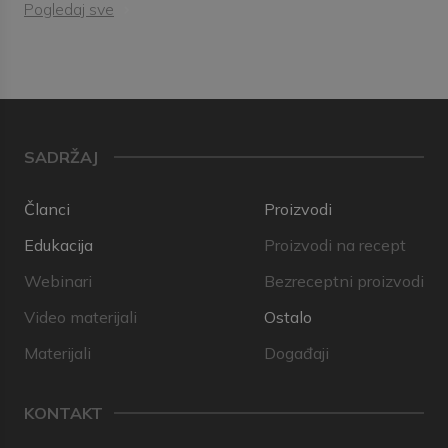
Pogledaj sve
SADRŽAJ
Članci
Proizvodi
Edukacija
Proizvodi na recept
Webinari
Bezreceptni proizvodi
Video materijali
Ostalo
Materijali
Događaji
KONTAKT