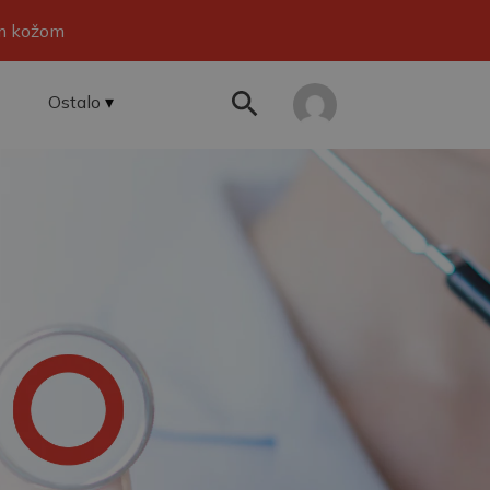
om kožom
Ostalo