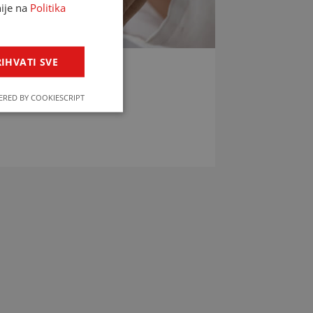
nije na
Politika
IHVATI SVE
LIJEKOVA
RED BY COOKIESCRIPT
jekova u svega par klikova!