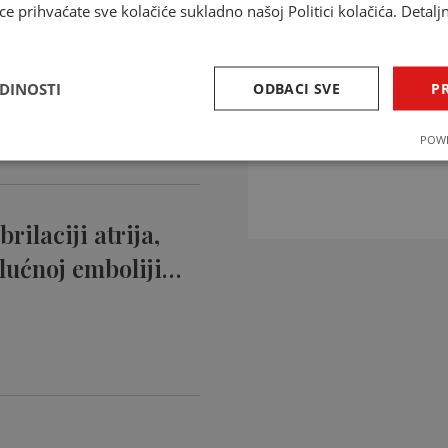
ce prihvaćate sve kolačiće sukladno našoj Politici kolačića. Detalj
ntikoagulansi
ciji…
EDINOSTI
ODBACI SVE
PR
INTERAKCIJE 
POWE
Provjerite interakcije li
rilaciji atrija,
lućnoj emboliji…