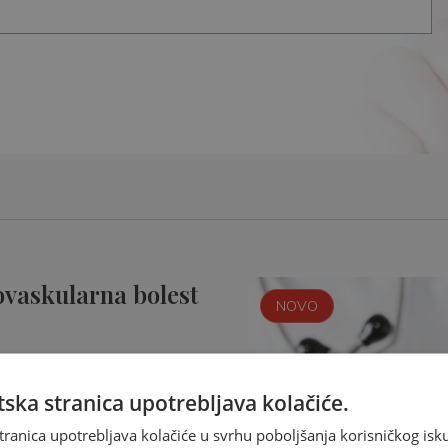
ovaskularna bolest
NOVO
ska stranica upotrebljava kolačiće.
tranica upotrebljava kolačiće u svrhu poboljšanja korisničkog i