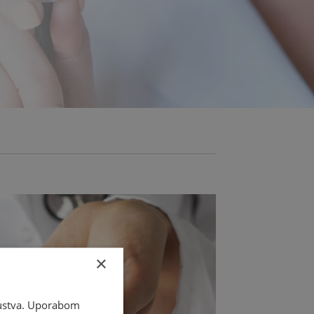
×
skustva. Uporabom