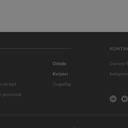
KONTA
Ostalo
Danica 5
Kvizovi
belupoi
a recept
Događaji
 proizvodi