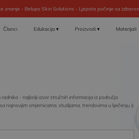
ite znanje - Belupo Skin Solutions - Ljepota počinje sa zdrav
Članci
Edukacija
Proizvodi
Materijali
adnika - najbolji izvor stručnih informacija iz područja
sa najnovijim smjernicama, studijama, trendovima u liječenju (i