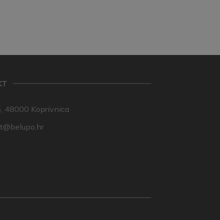
KT
, 48000 Koprivnica
nt@belupo.hr