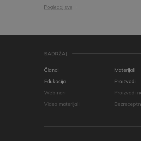
Pogledaj sve
SADRŽAJ
Članci
Materijali
Edukacija
Proizvodi
Webinari
Proizvodi n
Video materijali
Bezreceptni