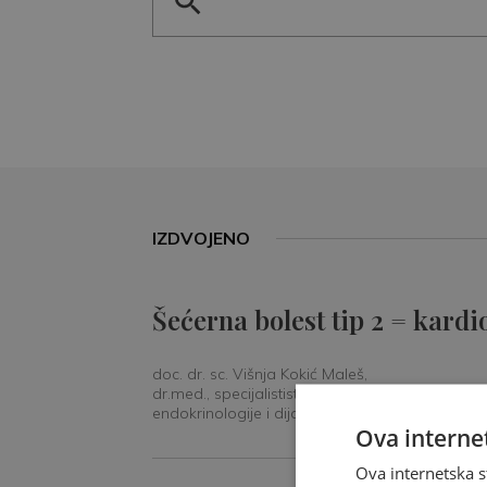
IZDVOJENO
Šećerna bolest tip 2 = kardi
doc. dr. sc. Višnja Kokić Maleš,
dr.med., specijalististica
endokrinologije i dijabetologije
Ova internet
Ova internetska s