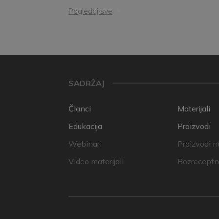
Pogledaj sve
SADRŽAJ
Članci
Materijali
Edukacija
Proizvodi
Webinari
Proizvodi n
Video materijali
Bezreceptni