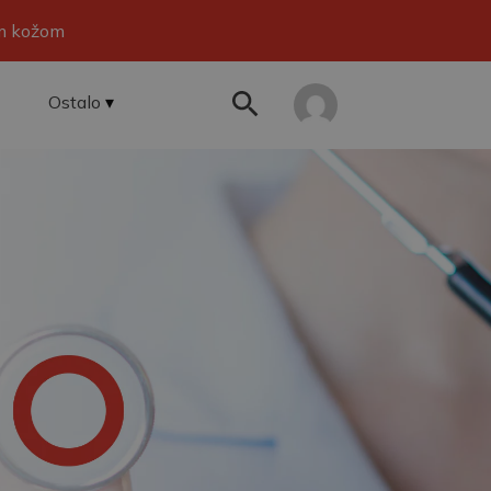
om kožom
Ostalo