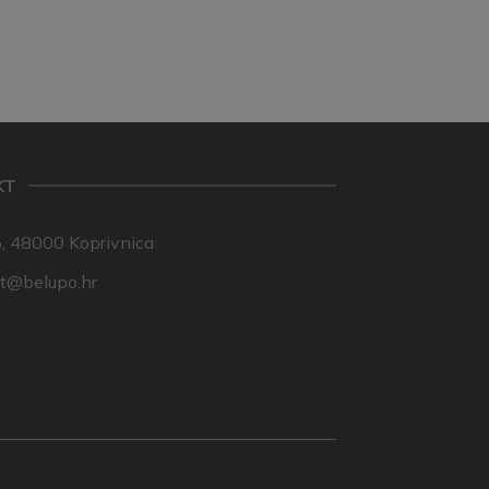
KT
, 48000 Koprivnica
nt@belupo.hr