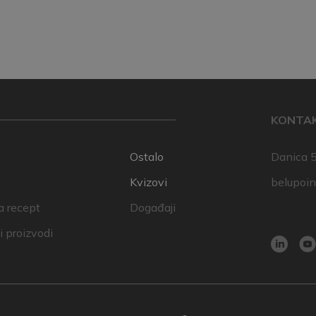
KONTA
Ostalo
Danica 5
Kvizovi
belupoi
a recept
Događaji
 proizvodi