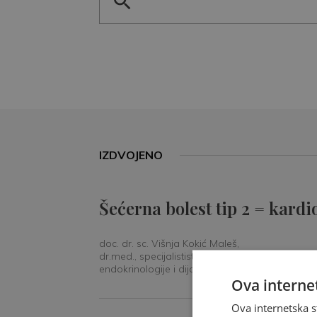
IZDVOJENO
Šećerna bolest tip 2 = kardi
doc. dr. sc. Višnja Kokić Maleš,
dr.med., specijalististica
endokrinologije i dijabetologije
Ova internet
Ova internetska s