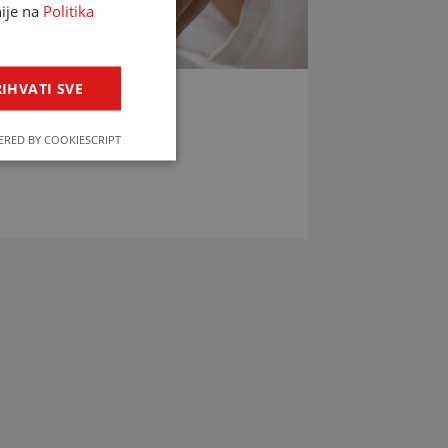
nije na
Politika
IHVATI SVE
LIJEKOVA
RED BY COOKIESCRIPT
jekova u svega par klikova!