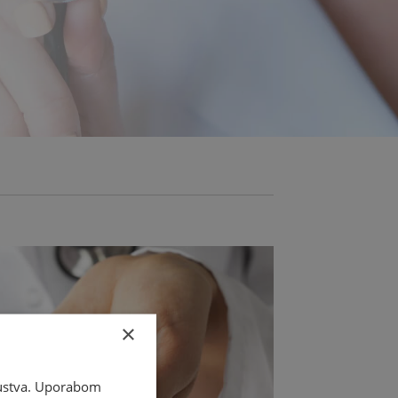
×
skustva. Uporabom