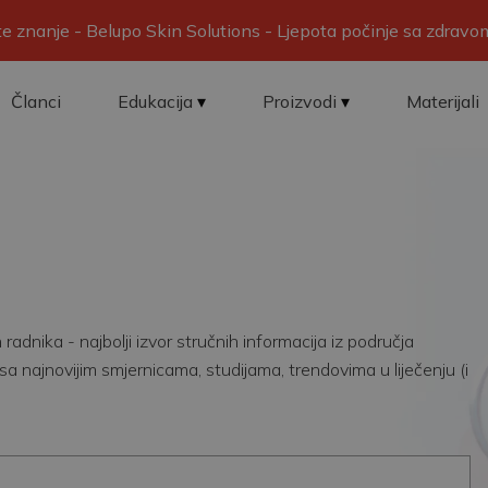
ite znanje - Belupo Skin Solutions - Ljepota počinje sa zdrav
Članci
Edukacija
Proizvodi
Materijali
adnika - najbolji izvor stručnih informacija iz područja
sa najnovijim smjernicama, studijama, trendovima u liječenju (i