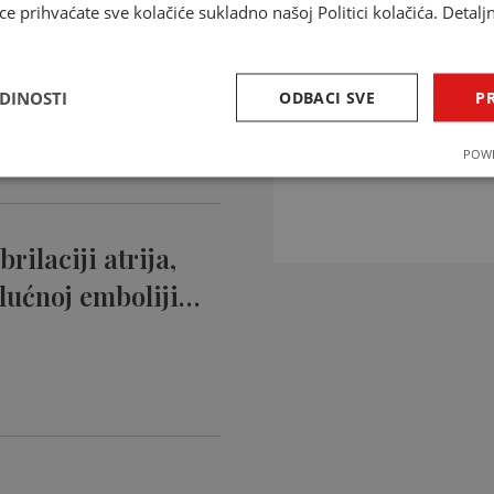
ce prihvaćate sve kolačiće sukladno našoj Politici kolačića. Detalj
ntikoagulansi
ciji…
EDINOSTI
ODBACI SVE
PR
INTERAKCIJE 
POWE
Provjerite interakcije li
rilaciji atrija,
lućnoj emboliji…