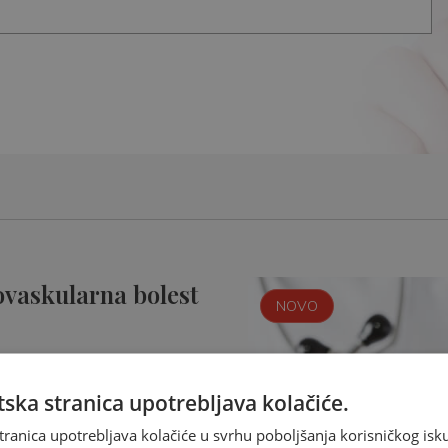
ovaskularna bolest
NOVO
ska stranica upotrebljava kolačiće.
tranica upotrebljava kolačiće u svrhu poboljšanja korisničkog i