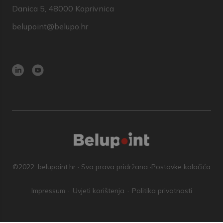
Danica 5, 48000 Koprivnica
belupoint@belupo.hr
©2022. belupoint.hr · Sva prava pridržana ·
Postavke kolačića
Impressum
Uvjeti korištenja
Politika privatnosti