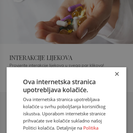
INTERAKCIJE LIJEKOVA
Provjerite interakcije lijekova u svega par klikova!
×
Ova internetska stranica
upotrebljava kolačiće.
Ova internetska stranica upotrebljava
Šećerna bolest tip 2 = kardiovaskularna
kolačiće u svrhu poboljšanja korisničkog
bolest
iskustva. Uporabom internetske stranice
prihvaćate sve kolačiće sukladno našoj
doc. dr. sc. Višnja Kokić Maleš,
Politici kolačića. Detaljnije na
Politika
dr.med., specijalististica