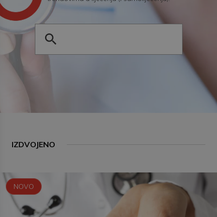
IZDVOJENO
NOVO