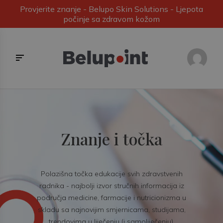
Provjerite znanje - Belupo Skin Solutions - Ljepota
počinje sa zdravom kožom
Znanje i točka
Polazišna točka edukacije svih zdravstvenih
radnika - najbolji izvor stručnih informacija iz
područja medicine, farmacije i nutricionizma u
skladu sa najnovijim smjernicama, studijama,
trendovima u liječenju (i samoliječenju).