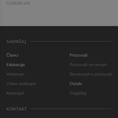
Pogledaj sve
SADRŽAJ
Članci
Proizvodi
Edukacija
Proizvodi na recept
Webinari
Bezreceptni proizvodi
Video materijali
Ostalo
Materijali
Događaji
KONTAKT