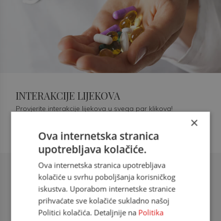
INTERAKCIJE LIJEKOVA
Provjerite interakcije lijekova u svega par klikova!
×
Ova internetska stranica
upotrebljava kolačiće.
Ova internetska stranica upotrebljava
Šećerna bolest tip 2 = kardiovaskularna
kolačiće u svrhu poboljšanja korisničkog
bolest
iskustva. Uporabom internetske stranice
prihvaćate sve kolačiće sukladno našoj
doc. dr. sc. Višnja Kokić Maleš,
Politici kolačića. Detaljnije na
Politika
dr.med., specijalististica