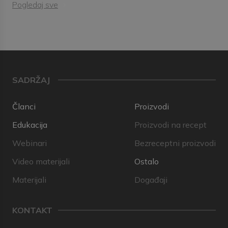
Pogledaj sve
SADRŽAJ
Članci
Proizvodi
Edukacija
Proizvodi na recept
Webinari
Bezreceptni proizvodi
Video materijali
Ostalo
Materijali
Događaji
KONTAKT