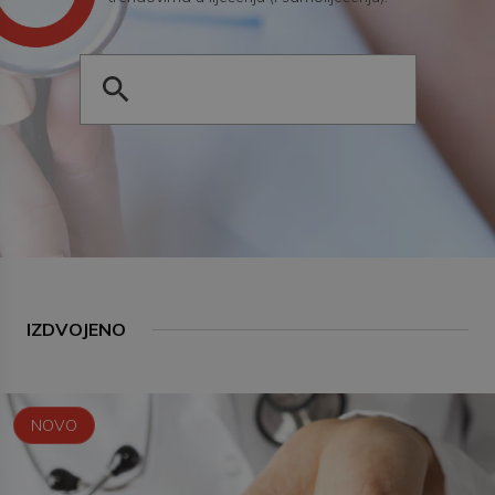
IZDVOJENO
NOVO