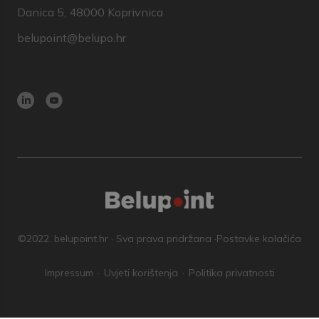
Danica 5, 48000 Koprivnica
belupoint@belupo.hr
©2022. belupoint.hr · Sva prava pridržana ·
Postavke kolačića
Impressum
Uvjeti korištenja
Politika privatnosti