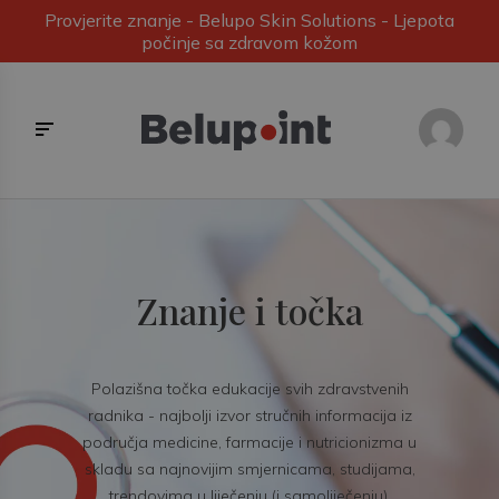
Provjerite znanje - Belupo Skin Solutions - Ljepota
počinje sa zdravom kožom
Znanje i točka
Polazišna točka edukacije svih zdravstvenih
radnika - najbolji izvor stručnih informacija iz
područja medicine, farmacije i nutricionizma u
skladu sa najnovijim smjernicama, studijama,
trendovima u liječenju (i samoliječenju).