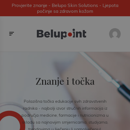
Provjerite znanje - Belupo Skin Solutions - Ljepota
počinje sa zdravom kožom
Znanje i točka
Polazišna točka edukacije svih zdravstvenih
radnika - najbolji izvor stručnih informacija iz
područja medicine, farmacije i nutricionizma u
skladu sa najnovijim smjernicama, studijama,
trendovima u liječenju (i samoliječenju).