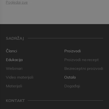
Pogledaj sve
SADRŽAJ
Članci
Proizvodi
Edukacija
Proizvodi na recept
Webinari
Bezreceptni proizvodi
Video materijali
Ostalo
Materijali
Događaji
KONTAKT