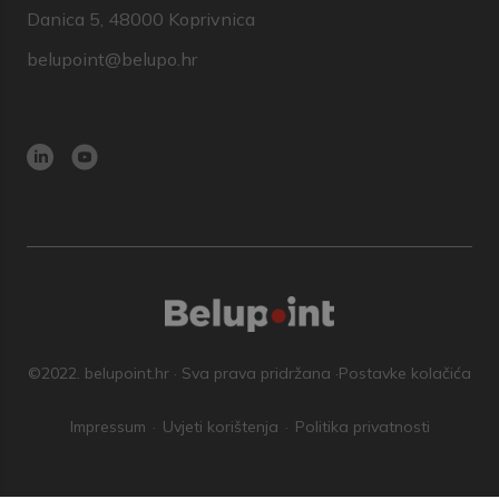
Danica 5, 48000 Koprivnica
belupoint@belupo.hr
©2022. belupoint.hr · Sva prava pridržana ·
Postavke kolačića
Impressum
Uvjeti korištenja
Politika privatnosti