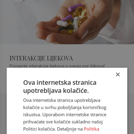
INTERAKCIJE LIJEKOVA
Provjerite interakcije lijekova u svega par klikova!
×
Ova internetska stranica
upotrebljava kolačiće.
Ova internetska stranica upotrebljava
Šećerna bolest tip 2 = kardiovaskularna
kolačiće u svrhu poboljšanja korisničkog
bolest
iskustva. Uporabom internetske stranice
prihvaćate sve kolačiće sukladno našoj
doc. dr. sc. Višnja Kokić Maleš,
Politici kolačića. Detaljnije na
Politika
dr.med., specijalististica