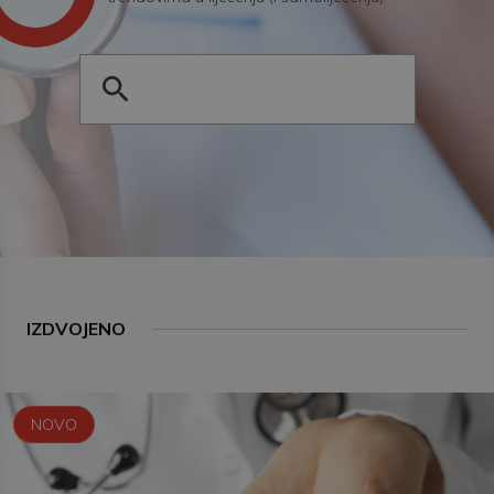
IZDVOJENO
NOVO