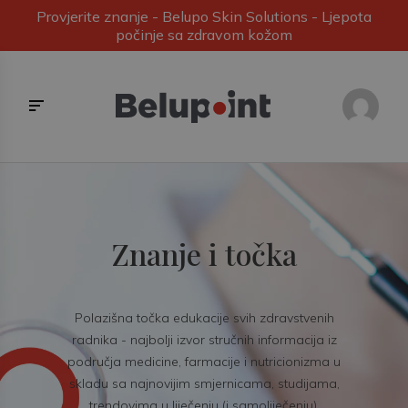
Provjerite znanje - Belupo Skin Solutions - Ljepota
počinje sa zdravom kožom
Znanje i točka
Polazišna točka edukacije svih zdravstvenih
radnika - najbolji izvor stručnih informacija iz
područja medicine, farmacije i nutricionizma u
skladu sa najnovijim smjernicama, studijama,
trendovima u liječenju (i samoliječenju).