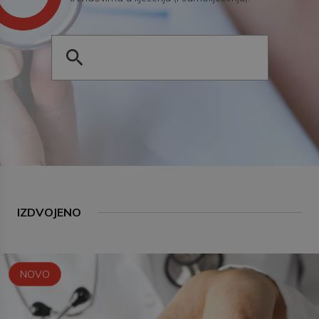
IZDVOJENO
NOVO