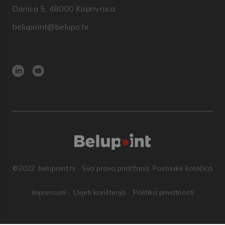
Danica 5, 48000 Koprivnica
belupoint@belupo.hr
©2022. belupoint.hr · Sva prava pridržana ·
Postavke kolačića
Impressum
Uvjeti korištenja
Politika privatnosti