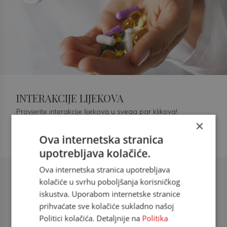
INTERAKCIJE LIJEKOVA
Provjerite interakcije lijekova u svega par klikova!
×
Ova internetska stranica
upotrebljava kolačiće.
Ova internetska stranica upotrebljava
Šećerna bolest tip 2 = kardiovaskularna
kolačiće u svrhu poboljšanja korisničkog
bolest
iskustva. Uporabom internetske stranice
prihvaćate sve kolačiće sukladno našoj
doc. dr. sc. Višnja Kokić Maleš,
Politici kolačića. Detaljnije na
Politika
dr.med., specijalististica