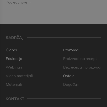
Pogledaj sve
SADRŽAJ
Članci
Proizvodi
Edukacija
Proizvodi na recept
Webinari
Bezreceptni proizvodi
Video materijali
Ostalo
Materijali
Događaji
KONTAKT